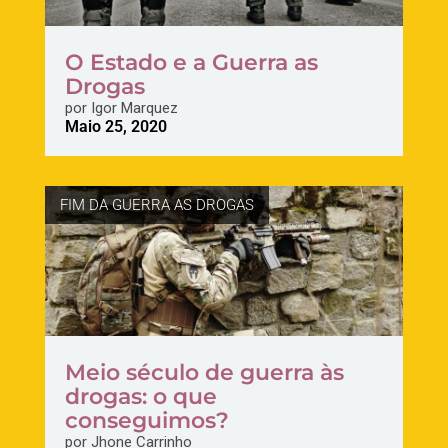
O Estado e a Guerra as
Drogas
por
Igor Marquez
Maio 25, 2020
FIM DA GUERRA AS DROGAS
Meio século de guerra às
drogas: o que
conseguimos?
por
Jhone Carrinho