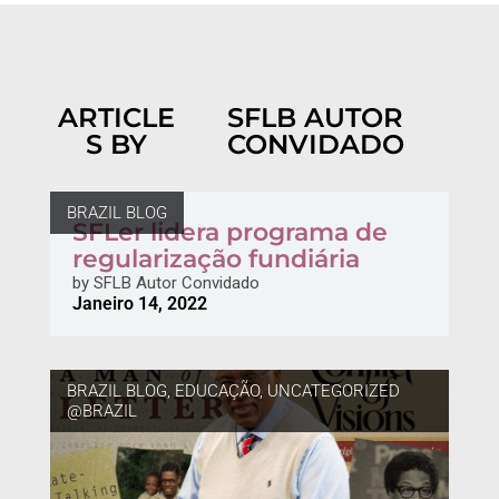
ARTICLE
SFLB AUTOR
S BY
CONVIDADO
BRAZIL BLOG
SFLer lidera programa de
regularização fundiária
by
SFLB Autor Convidado
Janeiro 14, 2022
BRAZIL BLOG
,
EDUCAÇÃO
,
UNCATEGORIZED
@BRAZIL