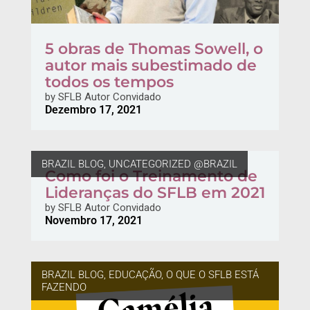
5 obras de Thomas Sowell, o
autor mais subestimado de
todos os tempos
by
SFLB Autor Convidado
Dezembro 17, 2021
BRAZIL BLOG
,
UNCATEGORIZED @BRAZIL
Como foi o Treinamento de
Lideranças do SFLB em 2021
by
SFLB Autor Convidado
Novembro 17, 2021
BRAZIL BLOG
,
EDUCAÇÃO
,
O QUE O SFLB ESTÁ
FAZENDO