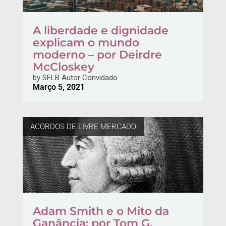
A liberdade e dignidade
explicam o mundo
moderno – por Deirdre
McCloskey
by
SFLB Autor Convidado
Março 5, 2021
ACORDOS DE LIVRE MERCADO
Adam Smith e o Mito da
Ganância: por Tom G.