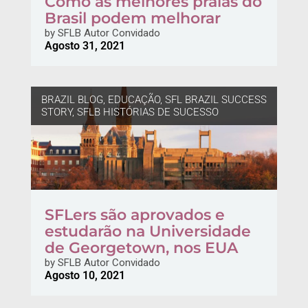
Como as melhores praias do
Brasil podem melhorar
by
SFLB Autor Convidado
Agosto 31, 2021
BRAZIL BLOG
,
EDUCAÇÃO
,
SFL BRAZIL SUCCESS
STORY
,
SFLB HISTÓRIAS DE SUCESSO
SFLers são aprovados e
estudarão na Universidade
de Georgetown, nos EUA
by
SFLB Autor Convidado
Agosto 10, 2021