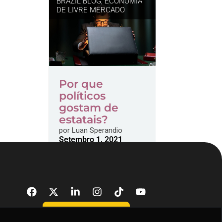
BRAZIL BLOG
,
ECONOMIA
DE LIVRE MERCADO
Por que
políticos
gostam de
estatais?
por
Luan Sperandio
Setembro 1, 2021
DONATE NOW