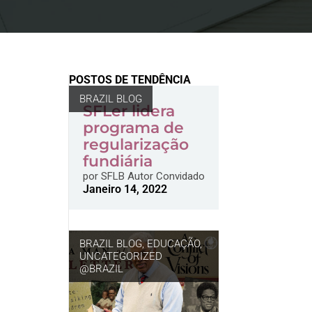
POSTOS DE TENDÊNCIA
BRAZIL BLOG
SFLer lidera
programa de
regularização
fundiária
por
SFLB Autor Convidado
Janeiro 14, 2022
BRAZIL BLOG
,
EDUCAÇÃO
,
UNCATEGORIZED
@BRAZIL