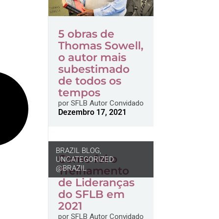
5 obras de
Thomas Sowell,
o autor mais
subestimado
de todos os
tempos
por
SFLB Autor Convidado
Dezembro 17, 2021
BRAZIL BLOG
,
Como foi o
UNCATEGORIZED
@BRAZIL
Treinamento
de Lideranças
do SFLB em
2021
por
SFLB Autor Convidado