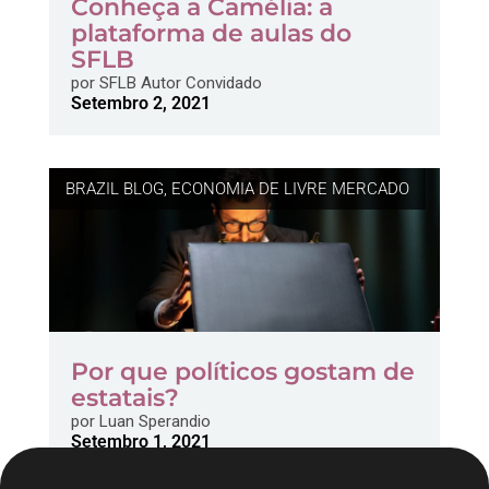
Conheça a Camélia: a
plataforma de aulas do
SFLB
por
SFLB Autor Convidado
Setembro 2, 2021
BRAZIL BLOG
,
ECONOMIA DE LIVRE MERCADO
Por que políticos gostam de
estatais?
por
Luan Sperandio
Setembro 1, 2021