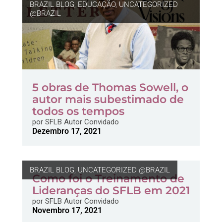
BRAZIL BLOG
,
EDUCAÇÃO
,
UNCATEGORIZED
@BRAZIL
5 obras de Thomas Sowell, o
autor mais subestimado de
todos os tempos
por
SFLB Autor Convidado
Dezembro 17, 2021
BRAZIL BLOG
,
UNCATEGORIZED @BRAZIL
Como foi o Treinamento de
Lideranças do SFLB em 2021
por
SFLB Autor Convidado
Novembro 17, 2021