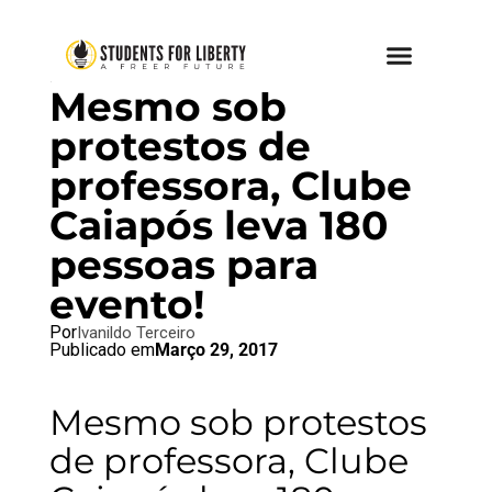
BRAZIL BLOG
,
SFL BLOG
Mesmo sob
protestos de
professora, Clube
Caiapós leva 180
pessoas para
evento!
Por
Ivanildo Terceiro
Publicado em
Março 29, 2017
Mesmo sob protestos
de professora, Clube