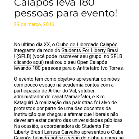
Caiapós leva 180
pessoas para evento!
29 de março, 2016
No último dia XX, o
Clube de Liberdade Caiapós
integrante da rede do
Students For Liberty Brasi
l
(SFLB) (você pode inscrever seu grupo no SFLB
clicando aqui
) realizou o seu Open Caiapós
levando 180 pessoas para o Anfitetatro Ivo Torres.
O evento tem como objetivo apresentar opiniões
com pouco espaço na academia contou com a
participação de Arthur do Val, yotuber
administrador do
canal Mamãefalei
, e Kim
Kataguiri. A realização das palestras foi alvo de
protestos por parte de uma das docentes da
instituição que chegou a afirmar que liberais não
deveriam estar dentro das universidades públicas.
Na ocasião, a coordenadora do Students For
Liberty Brasil
Larissa Carvalho
apresentou o Clube
Caiapós falando sobre a visão do clube e como se