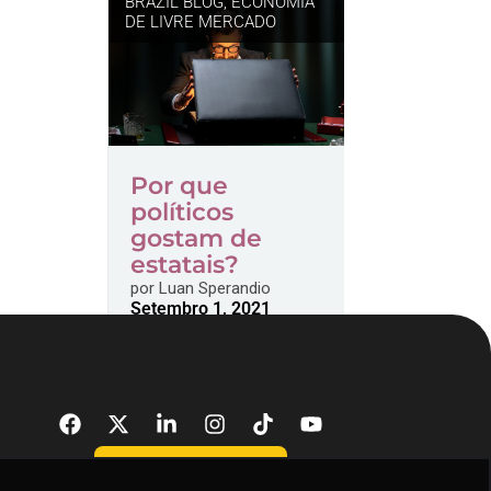
BRAZIL BLOG
,
ECONOMIA
DE LIVRE MERCADO
Por que
políticos
gostam de
estatais?
por
Luan Sperandio
Setembro 1, 2021
DONATE NOW