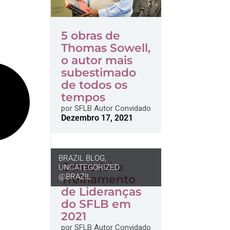
5 obras de
Thomas Sowell,
o autor mais
subestimado
de todos os
tempos
por
SFLB Autor Convidado
Dezembro 17, 2021
BRAZIL BLOG
,
Como foi o
UNCATEGORIZED
@BRAZIL
Treinamento
de Lideranças
do SFLB em
2021
por
SFLB Autor Convidado