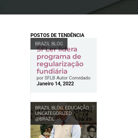
POSTOS DE TENDÊNCIA
BRAZIL BLOG
SFLer lidera
programa de
regularização
fundiária
por
SFLB Autor Convidado
Janeiro 14, 2022
BRAZIL BLOG
,
EDUCAÇÃO
,
UNCATEGORIZED
@BRAZIL