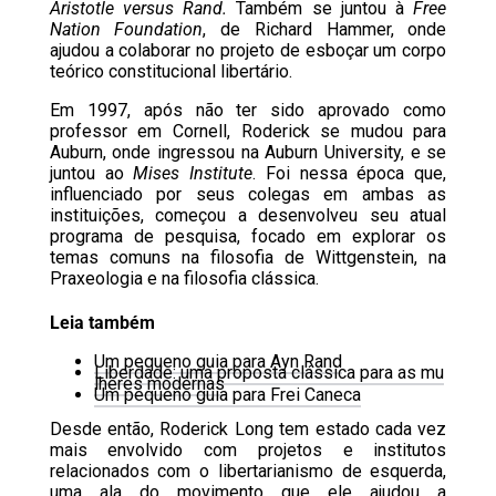
Aristotle versus Rand.
Também se juntou à
Free
Nation Foundation
, de Richard Hammer, onde
ajudou a colaborar no projeto de esboçar um corpo
teórico constitucional libertário.
Em 1997, após não ter sido aprovado como
professor em Cornell, Roderick se mudou para
Auburn, onde ingressou na Auburn University, e se
juntou ao
Mises Institute
. Foi nessa época que,
influenciado por seus colegas em ambas as
instituições, começou a desenvolveu seu atual
programa de pesquisa, focado em explorar os
temas comuns na filosofia de Wittgenstein, na
Praxeologia e na filosofia clássica.
Leia também
Um pequeno guia para Ayn Rand
Liberdade: uma proposta clássica para as mu
lheres modernas
Um pequeno guia para Frei Caneca
Desde então, Roderick Long tem estado cada vez
mais envolvido com projetos e institutos
relacionados com o libertarianismo de esquerda,
uma ala do movimento que ele ajudou a