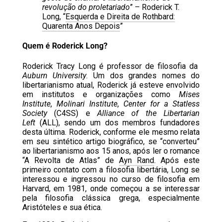
revolução do proletariado
” – Roderick T.
Long, “
Esquerda e Direita de Rothbard:
Quarenta Anos Depois
”
Quem é Roderick Long?
Roderick Tracy Long é professor de filosofia da
Auburn University
. Um dos grandes nomes do
libertarianismo atual, Roderick já esteve envolvido
em institutos e organizações como
Mises
Institute
,
Molinari Institute
,
Center for a Statless
Society
(C4SS) e
Alliance of the Libertarian
Left
(ALL), sendo um dos membros fundadores
desta última. Roderick, conforme ele mesmo relata
em seu sintético artigo biográfico, se “converteu”
ao libertarianismo aos 15 anos, após ler o romance
“A Revolta de Atlas” de
Ayn Rand
. Após este
primeiro contato com a filosofia libertária, Long se
interessou e ingressou no curso de filosofia em
Harvard, em 1981, onde começou a se interessar
pela filosofia clássica grega, especialmente
Aristóteles e sua ética.