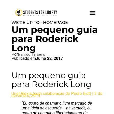
BRAZIL BLOG
,
SFL BLOG
,
WHAT
WE'RE UP TO - HOMEPAGE
Um pequeno guia
para Roderick
Long
Por
Ivanildo Terceiro
Publicado em
Julho 22, 2017
Um pequeno guia
para Roderick Long
Uriel Alexis (com colaboração de Pedro Eidt) | 3 de
novembro, 2014
“
Eu gosto de chamar o livre mercado de
uma ideia de esquerda – na verdade, eu
gosto de chamar o libertarianismo de