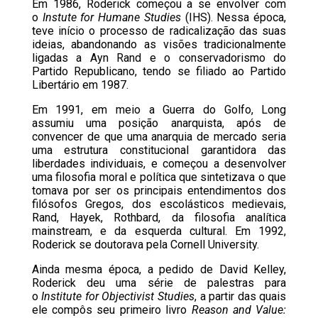
Em 1986, Roderick começou a se envolver com
o
Instute for Humane Studies
(IHS). Nessa época,
teve início o processo de radicalização das suas
ideias, abandonando as visões tradicionalmente
ligadas a Ayn Rand e o conservadorismo do
Partido Republicano, tendo se filiado ao Partido
Libertário em 1987.
Em 1991, em meio a Guerra do Golfo, Long
assumiu uma posição anarquista, após de
convencer de que uma anarquia de mercado seria
uma estrutura constitucional garantidora das
liberdades individuais, e começou a desenvolver
uma filosofia moral e política que sintetizava o que
tomava por ser os principais entendimentos dos
filósofos Gregos, dos escolásticos medievais,
Rand, Hayek, Rothbard, da filosofia analítica
mainstream, e da esquerda cultural. Em 1992,
Roderick se doutorava pela Cornell University.
Ainda mesma época, a pedido de David Kelley,
Roderick deu uma série de palestras para
o
Institute for Objectivist Studies
, a partir das quais
ele compôs seu primeiro livro
Reason and Value: