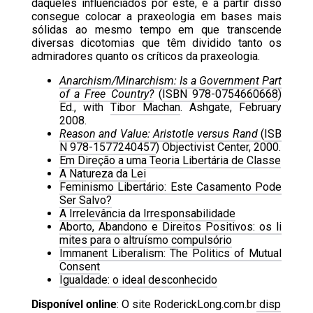
daqueles influenciados por este, e a partir disso
consegue colocar a praxeologia em bases mais
sólidas ao mesmo tempo em que transcende
diversas dicotomias que têm dividido tanto os
admiradores quanto os críticos da praxeologia.
Anarchism/Minarchism: Is a Government Part
of a Free Country?
(
ISBN 978-0754660668
)
Ed., with
Tibor Machan
. Ashgate, February
2008.
Reason and Value: Aristotle versus Rand
(
ISB
N 978-1577240457
) Objectivist Center, 2000.
Em Direção a uma Teoria Libertária de Classe
A Natureza da Lei
Feminismo Libertário: Este Casamento Pode
Ser Salvo?
A Irrelevância da Irresponsabilidade
Aborto, Abandono e Direitos Positivos: os li
mites para o altruísmo compulsório
Immanent Liberalism: The Politics of Mutual
Consent
Igualdade: o ideal desconhecido
Disponível online
: O site RoderickLong.com.br
disp