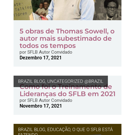
5 obras de Thomas Sowell, o
autor mais subestimado de
todos os tempos
por
SFLB Autor Convidado
Dezembro 17, 2021
BRAZIL BLOG
,
UNCATEGORIZED @BRAZIL
Como foi o Treinamento de
Lideranças do SFLB em 2021
por
SFLB Autor Convidado
Novembro 17, 2021
BRAZIL BLOG
,
EDUCAÇÃO
,
O QUE O SFLB ESTÁ
FAZENDO