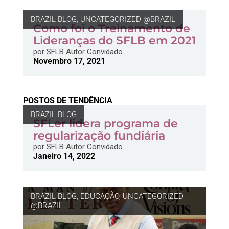
BRAZIL BLOG
,
UNCATEGORIZED @BRAZIL
Como foi o Treinamento de
Lideranças do SFLB em 2021
por
SFLB Autor Convidado
Novembro 17, 2021
POSTOS DE TENDÊNCIA
BRAZIL BLOG
SFLer lidera programa de
regularização fundiária
por
SFLB Autor Convidado
Janeiro 14, 2022
BRAZIL BLOG
,
EDUCAÇÃO
,
UNCATEGORIZED
@BRAZIL