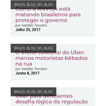
BRAZIL BLOG
,
SFL BLOG
Como a ANVISA está
matando brasileiros para
proteger o governo
por
Ivanildo Terceiro
Julho 25, 2017
BRAZIL BLOG
,
SFL BLOG
O efeito colateral do Uber:
menos motoristas bêbados
na rua
por
Ivanildo Terceiro
Junho 8, 2017
BRAZIL BLOG
,
SFL BLOG
Uber para deficientes
desafia lógica da regulação