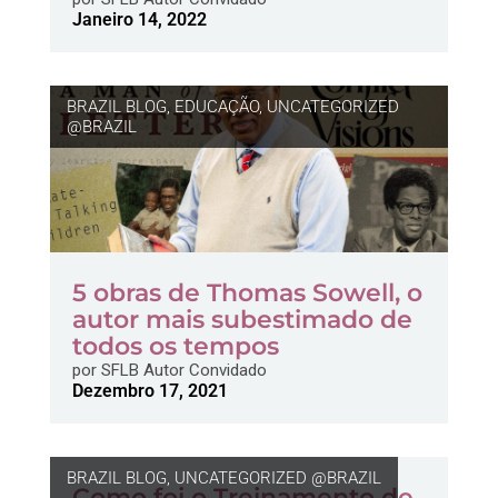
Janeiro 14, 2022
BRAZIL BLOG
,
EDUCAÇÃO
,
UNCATEGORIZED
@BRAZIL
5 obras de Thomas Sowell, o
autor mais subestimado de
todos os tempos
por
SFLB Autor Convidado
Dezembro 17, 2021
BRAZIL BLOG
,
UNCATEGORIZED @BRAZIL
Como foi o Treinamento de