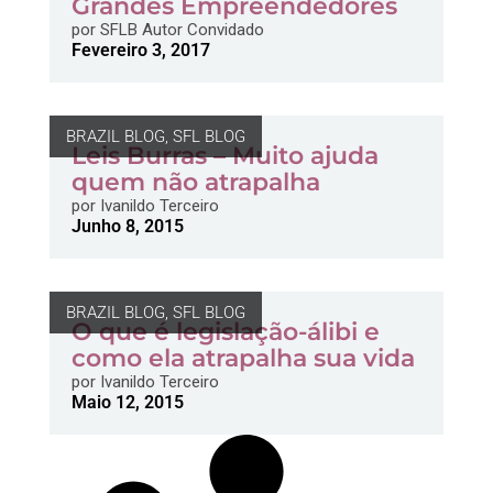
Grandes Empreendedores
por
SFLB Autor Convidado
Fevereiro 3, 2017
BRAZIL BLOG
,
SFL BLOG
Leis Burras – Muito ajuda
quem não atrapalha
por
Ivanildo Terceiro
Junho 8, 2015
BRAZIL BLOG
,
SFL BLOG
O que é legislação-álibi e
como ela atrapalha sua vida
por
Ivanildo Terceiro
Maio 12, 2015