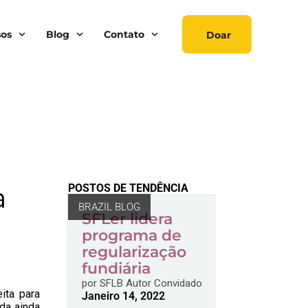
sos
Blog
Contato
Doar
a
POSTOS DE TENDÊNCIA
BRAZIL BLOG
SFLer lidera
programa de
regularização
fundiária
por
SFLB Autor Convidado
ita para
Janeiro 14, 2022
da ainda