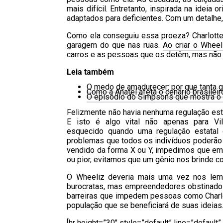
mais difícil. Entretanto, inspirada na ideia 
adaptados para deficientes. Com um detalhe
Como ela conseguiu essa proeza? Charlott
garagem do que nas ruas.
Ao criar o Wheel
carros e as pessoas que os detêm, mas não o
Leia também
O medo de amadurecer: por que tanta ge
Como a Anatel afeta o cenário brasileir
O episódio do Simpsons que mostra o 
Felizmente não havia nenhuma regulação esta
E isto é algo vital não apenas para V
esquecido quando uma regulação estatal
problemas que todos os indivíduos poderão 
vendido da forma X ou Y, impedimos que e
ou pior, evitamos que um gênio nos brinde co
O Wheeliz deveria mais uma vez nos lem
burocratas, mas empreendedores obstinados
barreiras que impedem pessoas como Charlot
população que se beneficiará de suas ideias
[hr height=”30″ style=”default” line=”default