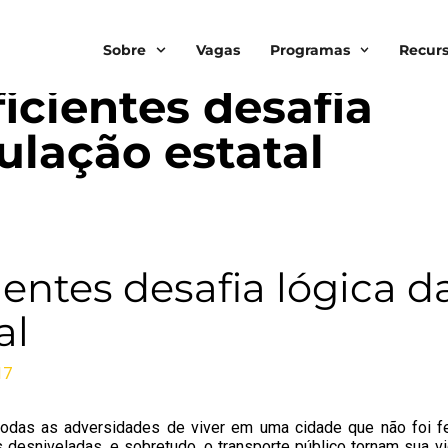
Sobre
Vagas
Programas
Recur
icientes desafia
ulação estatal
ientes desafia lógica d
al
17
 todas as adversidades de viver em uma cidade que não foi fe
 desniveladas, e sobretudo,
o transporte público
tornam sua vi