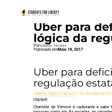
BRAZIL BLOG
,
SFL BLOG
Uber para def
lógica da reg
Por
Ivanildo Terceiro
Publicado em
Maio 18, 2017
Uber para defic
regulação estat
Ivanildo Santos Terceiro
| 18 de maio de 20
Unplash
Charlotte de Vilmorin é cadeirante e sabe
pessoas como ela. As escadas, as calçadas