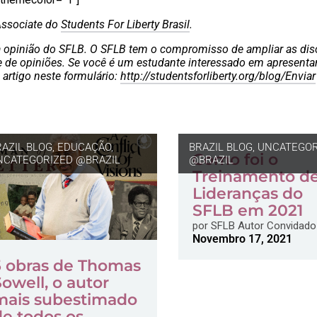
Associate do
Students For Liberty Brasil
.
 a opinião do SFLB. O SFLB tem o compromisso de ampliar as di
e de opiniões. Se você é um estudante interessado em apresenta
 artigo neste formulário:
http://studentsforliberty.org/blog/Enviar
RAZIL BLOG
,
EDUCAÇÃO
,
BRAZIL BLOG
,
UNCATEGOR
Como foi o
NCATEGORIZED @BRAZIL
@BRAZIL
Treinamento d
Lideranças do
SFLB em 2021
por
SFLB Autor Convidado
Novembro 17, 2021
5 obras de Thomas
Sowell, o autor
mais subestimado
de todos os