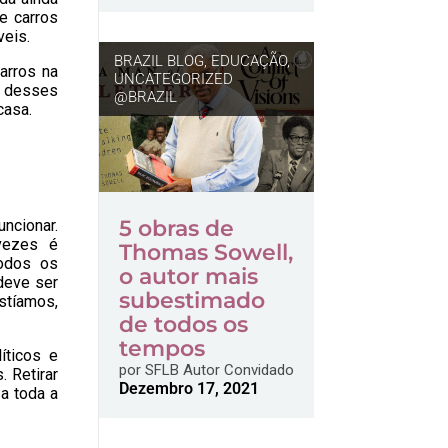
de carros
veis.
BRAZIL BLOG
,
EDUCAÇÃO
,
arros na
UNCATEGORIZED
m desses
@BRAZIL
casa.
5 obras de
ncionar.
vezes é
Thomas Sowell,
todos os
o autor mais
deve ser
subestimado
stíamos,
de todos os
tempos
íticos e
por
SFLB Autor Convidado
 Retirar
Dezembro 17, 2021
a toda a