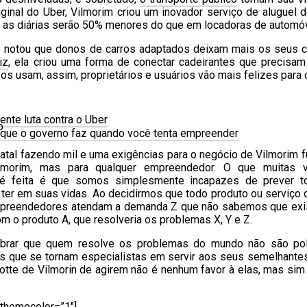
original do Uber, Vilmorim criou um inovador serviço de aluguel 
, as diárias serão 50% menores do que em locadoras de automó
e notou que donos de carros adaptados deixam mais os seus c
iz
, ela criou uma forma de conectar cadeirantes que precisa
s usam, assim, proprietários e usuários vão mais felizes para 
nte luta contra o Uber
o
que o governo faz quando você tenta empreender
tal fazendo mil e uma exigências para o negócio de Vilmorim fu
ilmorim, mas para qualquer empreendedor. O que muitas 
 é feita é que somos simplesmente incapazes de prever 
ter em suas vidas. Ao decidirmos que todo produto ou serviço 
mpreendedores atendam a demanda Z que não sabemos que exi
m o produto A, que resolveria os problemas X, Y e Z.
brar que quem resolve os problemas do mundo não são pol
 que se tornam especialistas em servir aos seus semelhantes.
te de Vilmorin de agirem não é nenhum favor à elas, mas sim 
.
” themecolor=”1″]