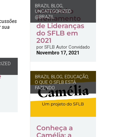
BRAZIL BLOG
,
Como foi o
UNCATEGORIZED
@BRAZIL
Treinamento
scussões
de Lideranças
r sua
do SFLB em
2021
por
SFLB Autor Convidado
Novembro 17, 2021
IZED
e
BRAZIL BLOG
,
EDUCAÇÃO
,
O QUE O SFLB ESTÁ
FAZENDO
Conheça a
Camélia: a