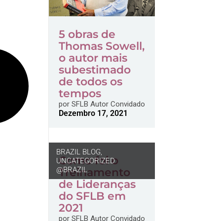
5 obras de
Thomas Sowell,
o autor mais
subestimado
de todos os
tempos
por
SFLB Autor Convidado
Dezembro 17, 2021
BRAZIL BLOG
,
Como foi o
UNCATEGORIZED
@BRAZIL
Treinamento
de Lideranças
do SFLB em
2021
por
SFLB Autor Convidado