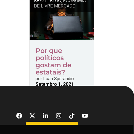
BRAZIL BLOG
,
ECONOMIA
DE LIVRE MERCADO
Por que
políticos
gostam de
estatais?
por
Luan Sperandio
Setembro 1, 2021
DONATE NOW