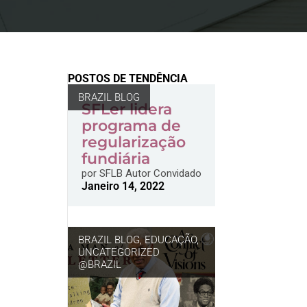
POSTOS DE TENDÊNCIA
BRAZIL BLOG
SFLer lidera
programa de
regularização
fundiária
por
SFLB Autor Convidado
Janeiro 14, 2022
BRAZIL BLOG
,
EDUCAÇÃO
,
UNCATEGORIZED
@BRAZIL