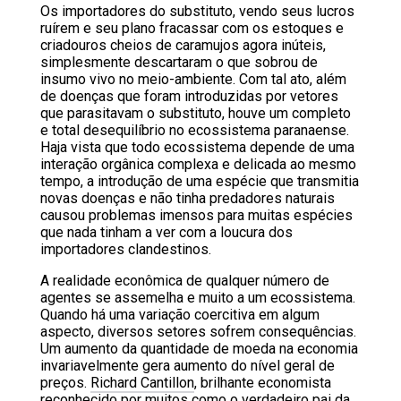
Os importadores do substituto, vendo seus lucros
ruírem e seu plano fracassar com os estoques e
criadouros cheios de caramujos agora inúteis,
simplesmente descartaram o que sobrou de
insumo vivo no meio-ambiente. Com tal ato, além
de doenças que foram introduzidas por vetores
que parasitavam o substituto, houve um completo
e total desequilíbrio no ecossistema paranaense.
Haja vista que todo ecossistema depende de uma
interação orgânica complexa e delicada ao mesmo
tempo, a introdução de uma espécie que transmitia
novas doenças e não tinha predadores naturais
causou problemas imensos para muitas espécies
que nada tinham a ver com a loucura dos
importadores clandestinos.
A realidade econômica de qualquer número de
agentes se assemelha e muito a um ecossistema.
Quando há uma variação coercitiva em algum
aspecto, diversos setores sofrem consequências.
Um aumento da quantidade de moeda na economia
invariavelmente gera aumento do nível geral de
preços.
Richard Cantillon
, brilhante economista
reconhecido por muitos como o verdadeiro pai da