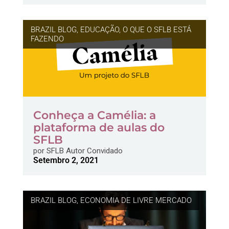
BRAZIL BLOG
,
EDUCAÇÃO
,
O QUE O SFLB ESTÁ
FAZENDO
Conheça a Camélia: a
plataforma de aulas do
SFLB
por
SFLB Autor Convidado
Setembro 2, 2021
BRAZIL BLOG
,
ECONOMIA DE LIVRE MERCADO