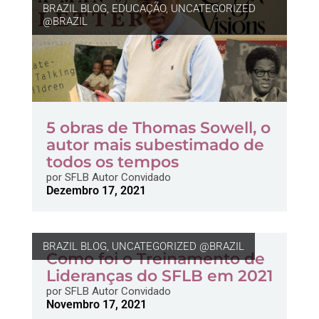
BRAZIL BLOG
,
EDUCAÇÃO
,
UNCATEGORIZED
@BRAZIL
5 obras de Thomas Sowell, o
autor mais subestimado de
todos os tempos
por
SFLB Autor Convidado
Dezembro 17, 2021
BRAZIL BLOG
,
UNCATEGORIZED @BRAZIL
Como foi o Treinamento de
Lideranças do SFLB em 2021
por
SFLB Autor Convidado
Novembro 17, 2021