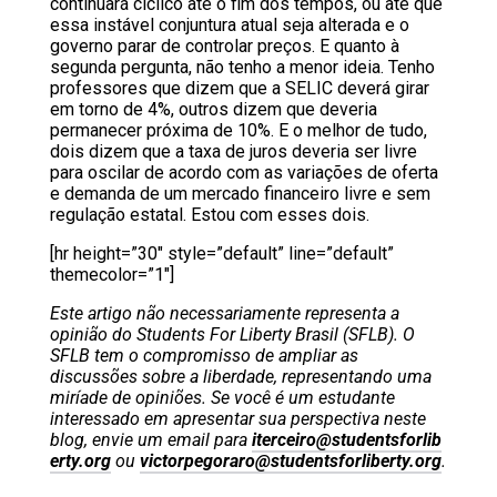
continuará cíclico até o fim dos tempos, ou até que
essa instável conjuntura atual seja alterada e o
governo parar de controlar preços. E quanto à
segunda pergunta, não tenho a menor ideia. Tenho
professores que dizem que a SELIC deverá girar
em torno de 4%, outros dizem que deveria
permanecer próxima de 10%. E o melhor de tudo,
dois dizem que a taxa de juros deveria ser livre
para oscilar de acordo com as variações de oferta
e demanda de um mercado financeiro livre e sem
regulação estatal. Estou com esses dois.
[hr height=”30″ style=”default” line=”default”
themecolor=”1″]
Este artigo não necessariamente representa a
opinião do Students For Liberty Brasil (SFLB). O
SFLB tem o compromisso de ampliar as
discussões sobre a liberdade, representando uma
miríade de opiniões. Se você é um estudante
interessado em apresentar sua perspectiva neste
blog, envie um email para
iterceiro@studentsforlib
erty.org
ou
victorpegoraro@studentsforliberty.org
.