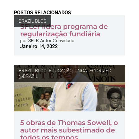
POSTOS RELACIONADOS
BRAZIL BLOG
SFLer lidera programa de
regularização fundiária
por
SFLB Autor Convidado
Janeiro 14, 2022
BRAZIL BLOG
,
EDUCAÇÃO
,
UNCATEGORIZED
@BRAZIL
5 obras de Thomas Sowell, o
autor mais subestimado de
todos os tempos