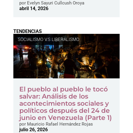
por
Evelyn Sayuri Cullcush Oroya
abril 14, 2026
TENDENCIAS
SOCIALISMO V.S LIBERALISMO
El pueblo al pueblo le tocó
salvar: Análisis de los
acontecimientos sociales y
políticos después del 24 de
junio en Venezuela (Parte 1)
por
Mauricio Rafael Hernández Rojas
julio 26, 2026