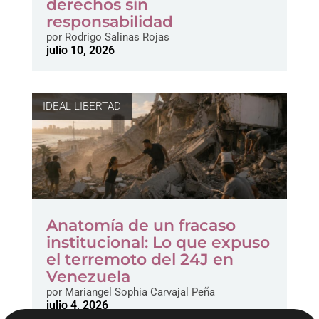
derechos sin
responsabilidad
por
Rodrigo Salinas Rojas
julio 10, 2026
IDEAL LIBERTAD
Anatomía de un fracaso
institucional: Lo que expuso
el terremoto del 24J en
Venezuela
por
Mariangel Sophia Carvajal Peña
julio 4, 2026