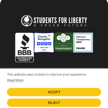
This website uses cookies to improve your experience.
© 2026 Students For Liberty, All Rights Reserved
Privacy Policy
·
Disclaimer
·
Terms & Conditions
·
Contact Us
Read More
ACCEPT
DONATE NOW
REJECT