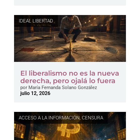
IDEAL LIBERTAD
El liberalismo no es la nueva
derecha, pero ojalá lo fuera
por
María Fernanda Solano González
julio 12, 2026
ACCESO A LA INFORMACIÓN
,
CENSURA