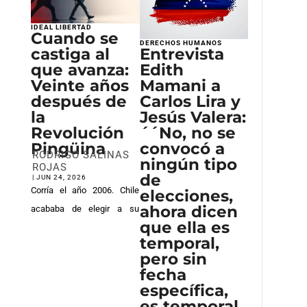
IDEAL LIBERTAD
Cuando se
DERECHOS HUMANOS
Entrevista
castiga al
Edith
que avanza:
Mamani a
Veinte años
Carlos Lira y
después de
Jesús Valera:
la
´´No, no se
Revolución
convocó a
Pingüina
RODRIGO SALINAS
ningún tipo
ROJAS
de
|
JUN 24, 2026
Corría el año 2006. Chile
elecciones,
ahora dicen
acababa de elegir a su
que ella es
primera presidenta y
temporal,
parecía vivir una etapa de
Durante los primeros
pero sin
estabilidad política y
meses del gobierno de
fecha
progreso económico. Sin
Michelle Bachelet, la
específica,
embargo, aquel año
aprobación presidencial
Sin embargo, bajo esa
es temporal