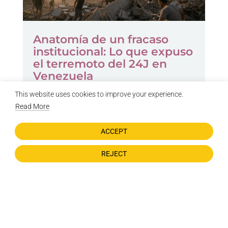
Anatomía de un fracaso
institucional: Lo que expuso
el terremoto del 24J en
Venezuela
por
Mariangel Sophia Carvajal Peña
This website uses cookies to improve your experience.
julio 4, 2026
Read More
ACCEPT
REJECT