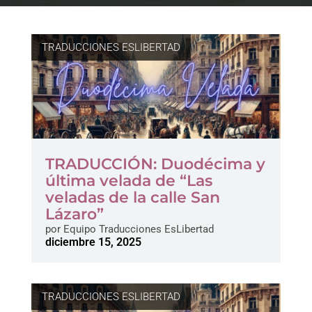
TRADUCCIONES ESLIBERTAD
TRADUCCIÓN: Duodécima y
última velada de “Las
veladas de la calle San
Lázaro”
por
Equipo Traducciones EsLibertad
diciembre 15, 2025
TRADUCCIONES ESLIBERTAD