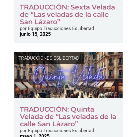
TRADUCCIÓN: Sexta Velada
de “Las veladas de la calle
San Lázaro”
por
Equipo Traducciones EsLibertad
junio 15, 2025
TRADUCCIONES ESLIBERTAD
TRADUCCIÓN: Quinta
Velada de “Las veladas de la
calle San Lázaro”
por
Equipo Traducciones EsLibertad
mayo 1, 2025