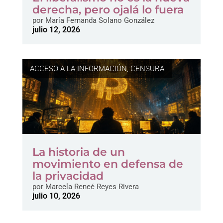
derecha, pero ojalá lo fuera
por
María Fernanda Solano González
julio 12, 2026
ACCESO A LA INFORMACIÓN
,
CENSURA
La historia de un
movimiento en defensa de
la privacidad
por
Marcela Reneé Reyes Rivera
julio 10, 2026