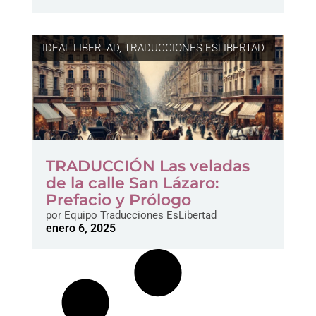
IDEAL LIBERTAD
,
TRADUCCIONES ESLIBERTAD
TRADUCCIÓN Las veladas
de la calle San Lázaro:
Prefacio y Prólogo
por
Equipo Traducciones EsLibertad
enero 6, 2025