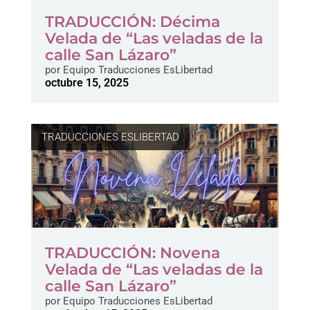
TRADUCCIÓN: Décima
Velada de “Las veladas de la
calle San Lázaro”
por
Equipo Traducciones EsLibertad
octubre 15, 2025
TRADUCCIONES ESLIBERTAD
TRADUCCIÓN: Novena
Velada de “Las veladas de la
calle San Lázaro”
por
Equipo Traducciones EsLibertad