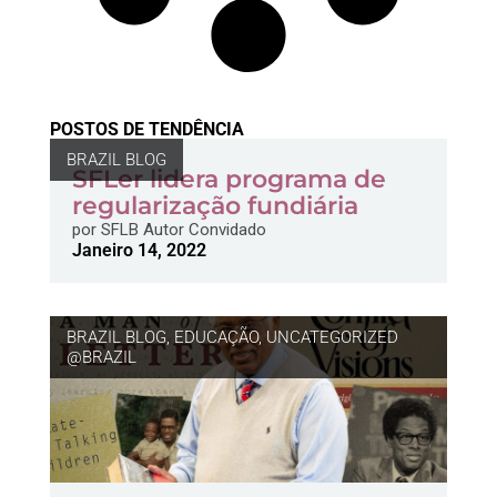
POSTOS DE TENDÊNCIA
BRAZIL BLOG
SFLer lidera programa de
regularização fundiária
por
SFLB Autor Convidado
Janeiro 14, 2022
BRAZIL BLOG
,
EDUCAÇÃO
,
UNCATEGORIZED
@BRAZIL