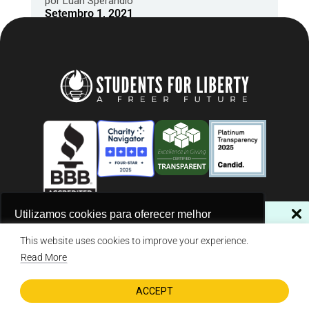
por
Luan Sperandio
Setembro 1, 2021
NÃO PERCA NOSSAS NOVIDADES!
Utilizamos cookies para oferecer melhor
experiência, melhorar o desempenho, analisar
Assine a nossa newsletter
This website uses cookies to improve your experience.
© 2026 Students For Liberty, All Rights Reserved
como você interage em nosso site e
Privacy Policy
·
Disclaimer
·
Terms & Conditions
·
Contact Us
Read More
personalizar conteúdo.
ACCEPT
Eu concordo em receber comunicações.
DONATE NOW
Recusar Cookies
Aceitar Cookies