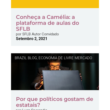
Conheça a Camélia: a
plataforma de aulas do
SFLB
por
SFLB Autor Convidado
Setembro 2, 2021
BRAZIL BLOG
,
ECONOMIA DE LIVRE MERCADO
Por que políticos gostam de
estatais?