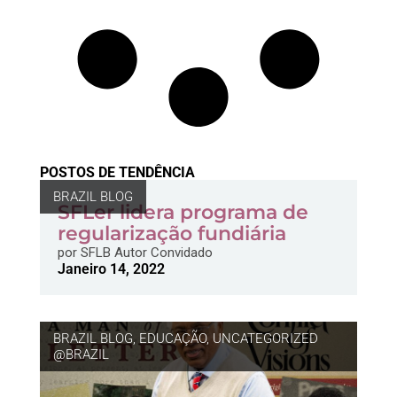
POSTOS DE TENDÊNCIA
BRAZIL BLOG
SFLer lidera programa de
regularização fundiária
por
SFLB Autor Convidado
Janeiro 14, 2022
BRAZIL BLOG
,
EDUCAÇÃO
,
UNCATEGORIZED
@BRAZIL