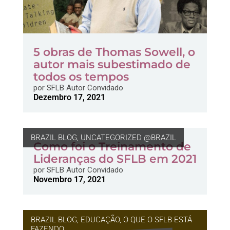
5 obras de Thomas Sowell, o
autor mais subestimado de
todos os tempos
por
SFLB Autor Convidado
Dezembro 17, 2021
BRAZIL BLOG
,
UNCATEGORIZED @BRAZIL
Como foi o Treinamento de
Lideranças do SFLB em 2021
por
SFLB Autor Convidado
Novembro 17, 2021
BRAZIL BLOG
,
EDUCAÇÃO
,
O QUE O SFLB ESTÁ
FAZENDO