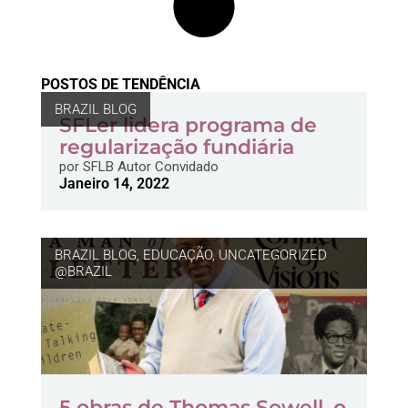
POSTOS DE TENDÊNCIA
BRAZIL BLOG
SFLer lidera programa de
regularização fundiária
por
SFLB Autor Convidado
Janeiro 14, 2022
BRAZIL BLOG
,
EDUCAÇÃO
,
UNCATEGORIZED
@BRAZIL
5 obras de Thomas Sowell, o