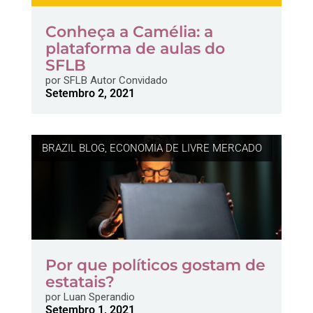
Conheça a Camélia: a
plataforma de aulas do
SFLB
por
SFLB Autor Convidado
Setembro 2, 2021
BRAZIL BLOG
,
ECONOMIA DE LIVRE MERCADO
Por que políticos gostam de
estatais?
por
Luan Sperandio
Setembro 1, 2021