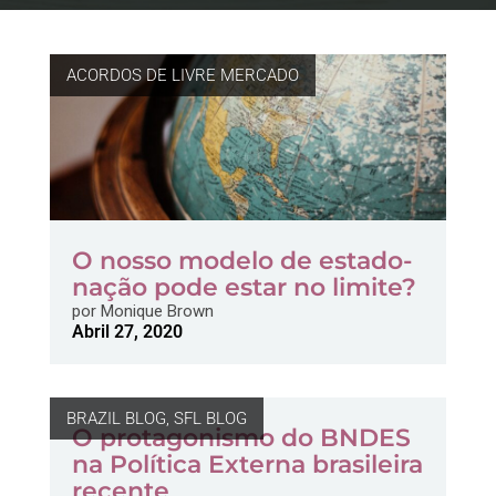
ACORDOS DE LIVRE MERCADO
O nosso modelo de estado-
nação pode estar no limite?
por
Monique Brown
Abril 27, 2020
BRAZIL BLOG
,
SFL BLOG
O protagonismo do BNDES
na Política Externa brasileira
recente