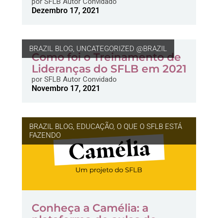
por
SFLB Autor Convidado
Dezembro 17, 2021
BRAZIL BLOG
,
UNCATEGORIZED @BRAZIL
Como foi o Treinamento de
Lideranças do SFLB em 2021
por
SFLB Autor Convidado
Novembro 17, 2021
BRAZIL BLOG
,
EDUCAÇÃO
,
O QUE O SFLB ESTÁ
FAZENDO
Conheça a Camélia: a