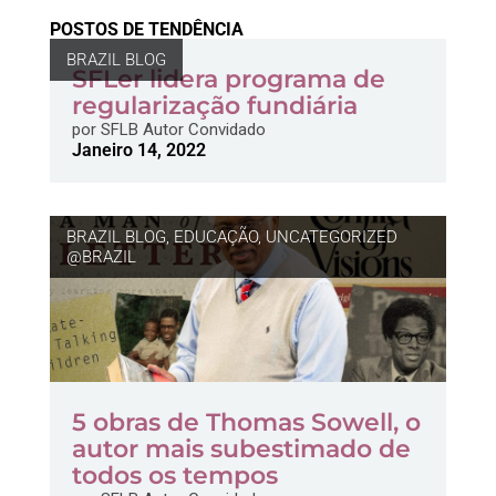
POSTOS DE TENDÊNCIA
BRAZIL BLOG
SFLer lidera programa de
regularização fundiária
por
SFLB Autor Convidado
Janeiro 14, 2022
BRAZIL BLOG
,
EDUCAÇÃO
,
UNCATEGORIZED
@BRAZIL
5 obras de Thomas Sowell, o
autor mais subestimado de
todos os tempos