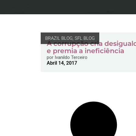
BRAZIL BLOG
,
SFL BLOG
A corrupção cria desigua
e premia a ineficiência
por
Ivanildo Terceiro
Abril 14, 2017