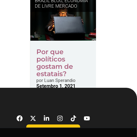
BRAZIL BLOG
,
ECONOMIA
DE LIVRE MERCADO
Por que
políticos
gostam de
estatais?
por
Luan Sperandio
Setembro 1, 2021
DONATE NOW