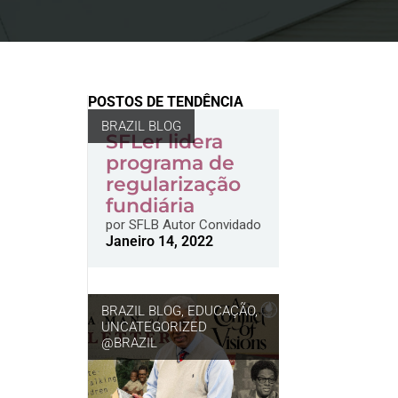
POSTOS DE TENDÊNCIA
BRAZIL BLOG
SFLer lidera
programa de
regularização
fundiária
por
SFLB Autor Convidado
Janeiro 14, 2022
BRAZIL BLOG
,
EDUCAÇÃO
,
UNCATEGORIZED
@BRAZIL