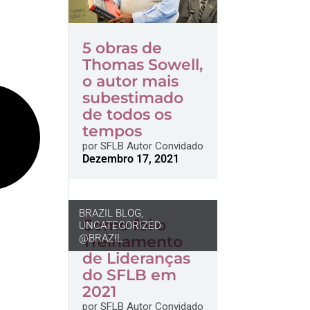
5 obras de
Thomas Sowell,
o autor mais
subestimado
de todos os
tempos
por
SFLB Autor Convidado
Dezembro 17, 2021
BRAZIL BLOG
,
Como foi o
UNCATEGORIZED
@BRAZIL
Treinamento
de Lideranças
do SFLB em
2021
por
SFLB Autor Convidado