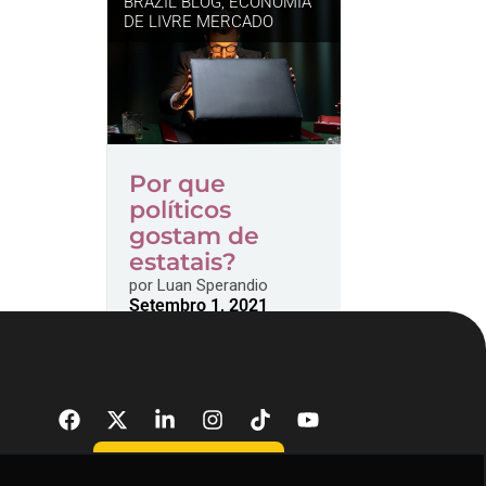
BRAZIL BLOG
,
ECONOMIA
DE LIVRE MERCADO
Por que
políticos
gostam de
estatais?
por
Luan Sperandio
Setembro 1, 2021
DONATE NOW