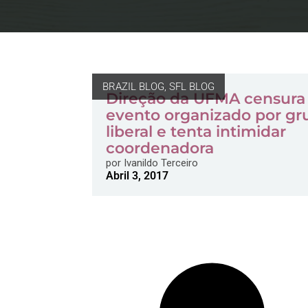
BRAZIL BLOG
,
SFL BLOG
Direção da UFMA censura
evento organizado por gr
liberal e tenta intimidar
coordenadora
por
Ivanildo Terceiro
Abril 3, 2017