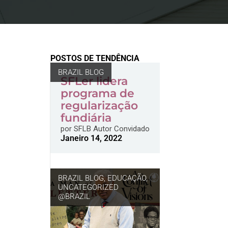
POSTOS DE TENDÊNCIA
BRAZIL BLOG
SFLer lidera
programa de
regularização
fundiária
por
SFLB Autor Convidado
Janeiro 14, 2022
BRAZIL BLOG
,
EDUCAÇÃO
,
UNCATEGORIZED
@BRAZIL