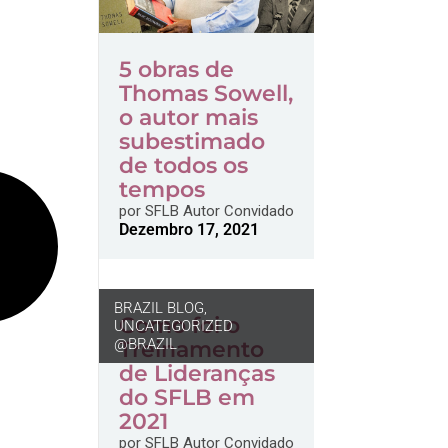
5 obras de
Thomas Sowell,
o autor mais
subestimado
de todos os
tempos
por
SFLB Autor Convidado
Dezembro 17, 2021
BRAZIL BLOG
,
Como foi o
UNCATEGORIZED
@BRAZIL
Treinamento
de Lideranças
do SFLB em
2021
por
SFLB Autor Convidado