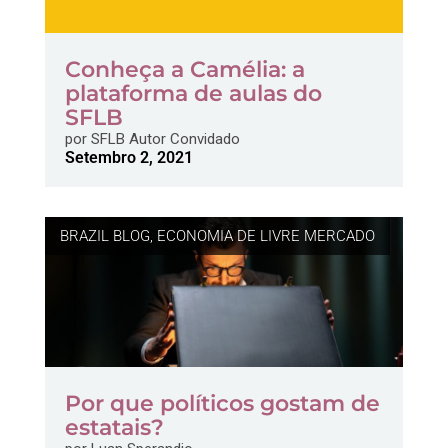
Conheça a Camélia: a
plataforma de aulas do
SFLB
por
SFLB Autor Convidado
Setembro 2, 2021
BRAZIL BLOG
,
ECONOMIA DE LIVRE MERCADO
Por que políticos gostam de
estatais?