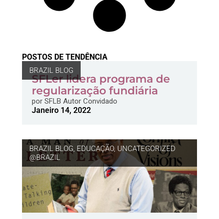
POSTOS DE TENDÊNCIA
BRAZIL BLOG
SFLer lidera programa de
regularização fundiária
por
SFLB Autor Convidado
Janeiro 14, 2022
BRAZIL BLOG
,
EDUCAÇÃO
,
UNCATEGORIZED
@BRAZIL