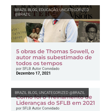
BRAZIL BLOG
,
EDUCAÇÃO
,
UNCATEGORIZED
@BRAZIL
5 obras de Thomas Sowell, o
autor mais subestimado de
todos os tempos
por
SFLB Autor Convidado
Dezembro 17, 2021
BRAZIL BLOG
,
UNCATEGORIZED @BRAZIL
Como foi o Treinamento de
Lideranças do SFLB em 2021
por
SFLB Autor Convidado