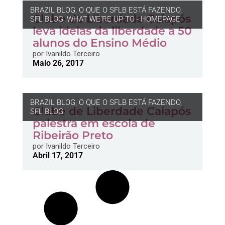
BRAZIL BLOG
,
O QUE O SFLB ESTÁ FAZENDO
,
Clube de Liberdade Caiapós
SFL BLOG
,
WHAT WE'RE UP TO - HOMEPAGE
leva ideias da liberdade a 50
alunos do Ensino Médio
por
Ivanildo Terceiro
Maio 26, 2017
BRAZIL BLOG
,
O QUE O SFLB ESTÁ FAZENDO
,
Clube de Liberdade Caiapós
SFL BLOG
palestra em escola de
Ribeirão Preto
por
Ivanildo Terceiro
Abril 17, 2017