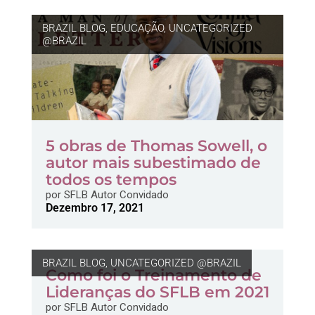
BRAZIL BLOG
,
EDUCAÇÃO
,
UNCATEGORIZED
@BRAZIL
5 obras de Thomas Sowell, o
autor mais subestimado de
todos os tempos
por
SFLB Autor Convidado
Dezembro 17, 2021
BRAZIL BLOG
,
UNCATEGORIZED @BRAZIL
Como foi o Treinamento de
Lideranças do SFLB em 2021
por
SFLB Autor Convidado