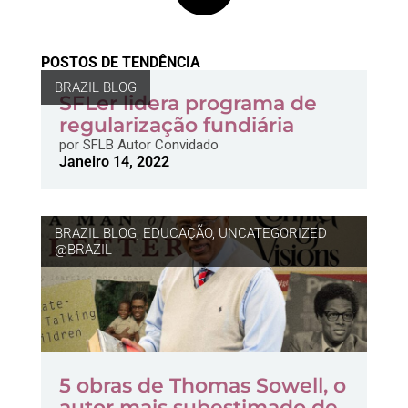
POSTOS DE TENDÊNCIA
BRAZIL BLOG
SFLer lidera programa de
regularização fundiária
por
SFLB Autor Convidado
Janeiro 14, 2022
BRAZIL BLOG
,
EDUCAÇÃO
,
UNCATEGORIZED
@BRAZIL
5 obras de Thomas Sowell, o
autor mais subestimado de