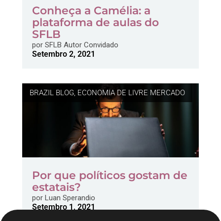
Conheça a Camélia: a
plataforma de aulas do
SFLB
por
SFLB Autor Convidado
Setembro 2, 2021
BRAZIL BLOG
,
ECONOMIA DE LIVRE MERCADO
Por que políticos gostam de
estatais?
por
Luan Sperandio
Setembro 1, 2021