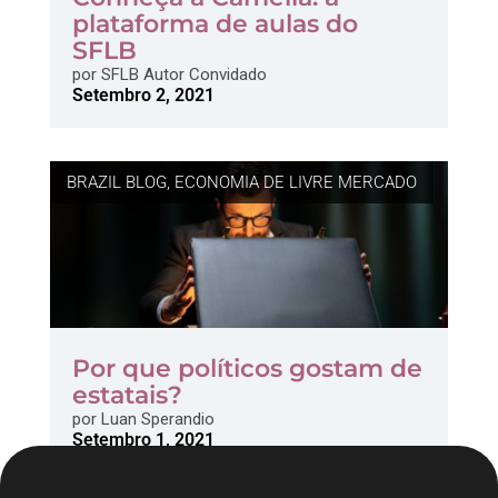
plataforma de aulas do
SFLB
por
SFLB Autor Convidado
Setembro 2, 2021
BRAZIL BLOG
,
ECONOMIA DE LIVRE MERCADO
Por que políticos gostam de
estatais?
por
Luan Sperandio
Setembro 1, 2021