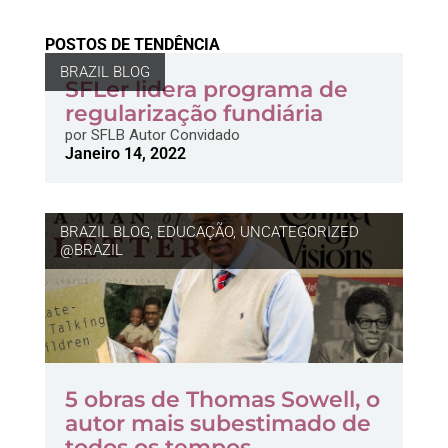
POSTOS DE TENDÊNCIA
BRAZIL BLOG
SFLer lidera programa de
regularização fundiária
por
SFLB Autor Convidado
Janeiro 14, 2022
BRAZIL BLOG
,
EDUCAÇÃO
,
UNCATEGORIZED
@BRAZIL
5 obras de Thomas Sowell, o
autor mais subestimado de
todos os tempos