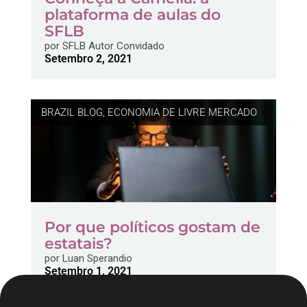
plataforma de aulas do
SFLB
por
SFLB Autor Convidado
Setembro 2, 2021
BRAZIL BLOG
,
ECONOMIA DE LIVRE MERCADO
Por que políticos gostam de
estatais?
por
Luan Sperandio
Setembro 1, 2021