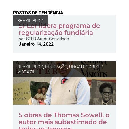
POSTOS DE TENDÊNCIA
BRAZIL BLOG
SFLer lidera programa de
regularização fundiária
por
SFLB Autor Convidado
Janeiro 14, 2022
BRAZIL BLOG
,
EDUCAÇÃO
,
UNCATEGORIZED
@BRAZIL
5 obras de Thomas Sowell, o
autor mais subestimado de
todos os tempos