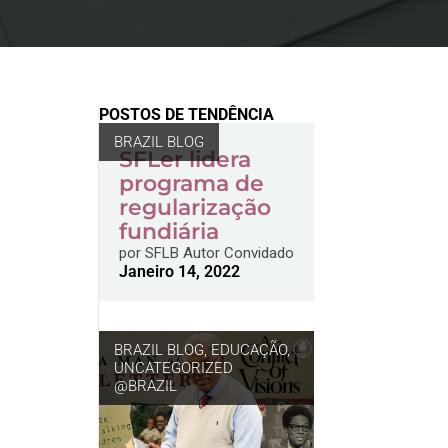
POSTOS DE TENDÊNCIA
BRAZIL BLOG
SFLer lidera
programa de
regularização
fundiária
por
SFLB Autor Convidado
Janeiro 14, 2022
BRAZIL BLOG
,
EDUCAÇÃO
,
UNCATEGORIZED
@BRAZIL