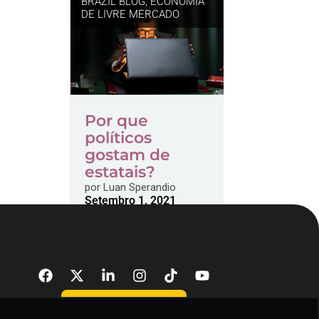
BRAZIL BLOG
,
ECONOMIA
DE LIVRE MERCADO
Por que
políticos
gostam de
estatais?
por
Luan Sperandio
Setembro 1, 2021
DONATE NOW