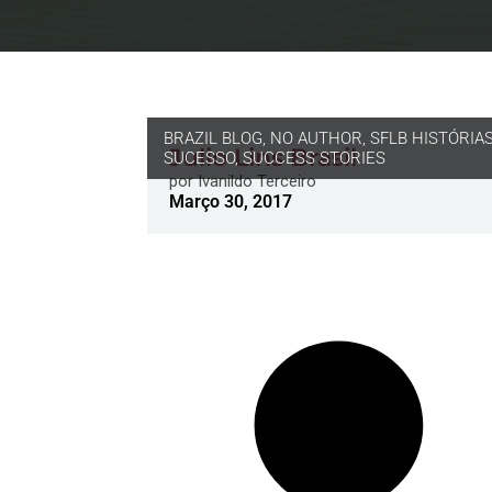
BRAZIL BLOG
,
NO AUTHOR
,
SFLB HISTÓRIA
Julio Lins Brasil
SUCESSO
,
SUCCESS STORIES
por
Ivanildo Terceiro
Março 30, 2017