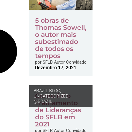
5 obras de
Thomas Sowell,
o autor mais
subestimado
de todos os
tempos
por
SFLB Autor Convidado
Dezembro 17, 2021
BRAZIL BLOG
,
Como foi o
UNCATEGORIZED
@BRAZIL
Treinamento
de Lideranças
do SFLB em
2021
por
SFLB Autor Convidado