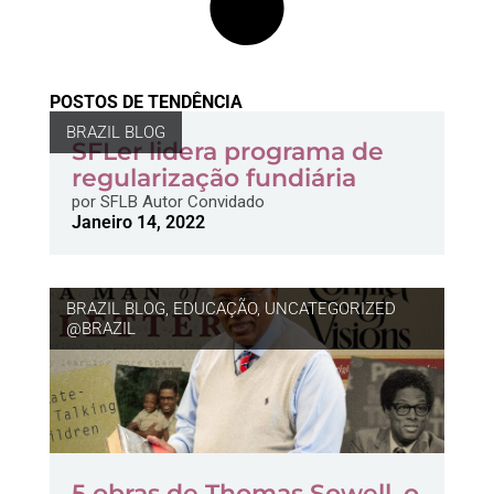
POSTOS DE TENDÊNCIA
BRAZIL BLOG
SFLer lidera programa de
regularização fundiária
por
SFLB Autor Convidado
Janeiro 14, 2022
BRAZIL BLOG
,
EDUCAÇÃO
,
UNCATEGORIZED
@BRAZIL
5 obras de Thomas Sowell, o