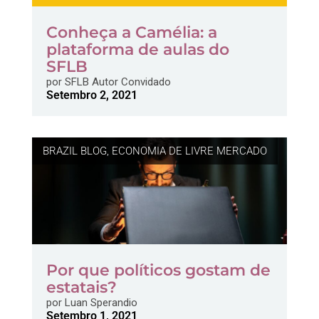
Conheça a Camélia: a
plataforma de aulas do
SFLB
por
SFLB Autor Convidado
Setembro 2, 2021
BRAZIL BLOG
,
ECONOMIA DE LIVRE MERCADO
Por que políticos gostam de
estatais?
por
Luan Sperandio
Setembro 1, 2021