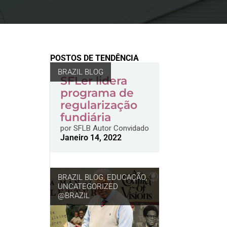
POSTOS DE TENDÊNCIA
BRAZIL BLOG
SFLer lidera
programa de
regularização
fundiária
por
SFLB Autor Convidado
Janeiro 14, 2022
BRAZIL BLOG
,
EDUCAÇÃO
,
UNCATEGORIZED
@BRAZIL