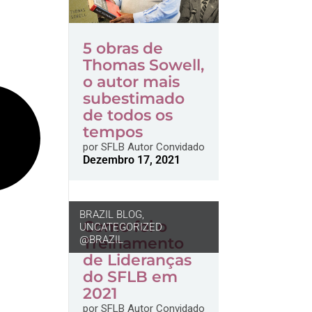
5 obras de
Thomas Sowell,
o autor mais
subestimado
de todos os
tempos
por
SFLB Autor Convidado
Dezembro 17, 2021
BRAZIL BLOG
,
Como foi o
UNCATEGORIZED
@BRAZIL
Treinamento
de Lideranças
do SFLB em
2021
por
SFLB Autor Convidado