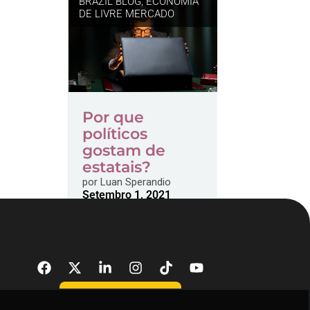
BRAZIL BLOG
,
ECONOMIA
DE LIVRE MERCADO
Por que
políticos
gostam de
estatais?
por
Luan Sperandio
Setembro 1, 2021
DONATE NOW