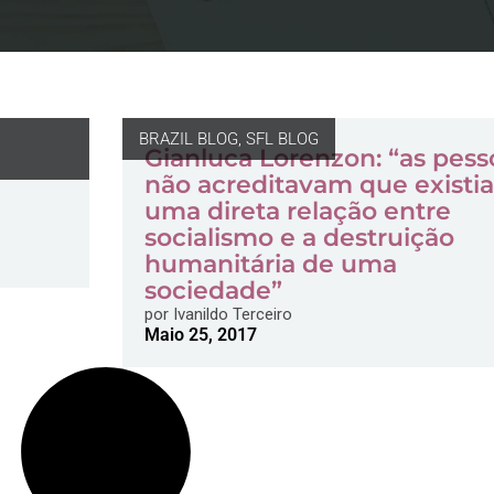
BRAZIL BLOG
,
SFL BLOG
Gianluca Lorenzon: “as pess
não acreditavam que existia
uma direta relação entre
socialismo e a destruição
humanitária de uma
sociedade”
por
Ivanildo Terceiro
Maio 25, 2017