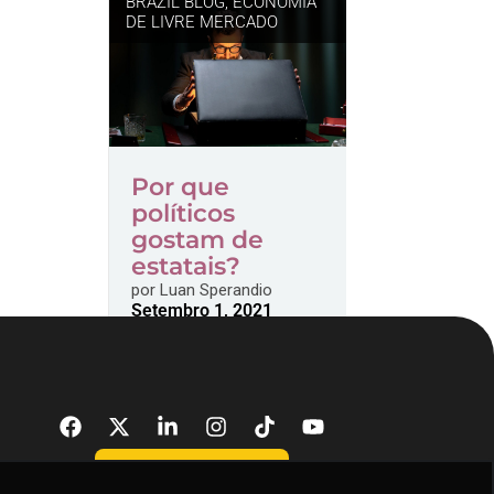
BRAZIL BLOG
,
ECONOMIA
DE LIVRE MERCADO
Por que
políticos
gostam de
estatais?
por
Luan Sperandio
Setembro 1, 2021
DONATE NOW