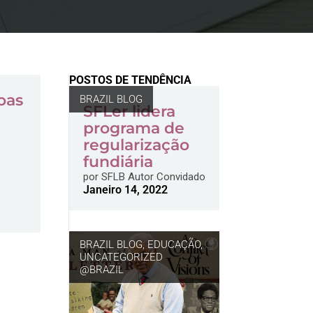
POSTOS DE TENDÊNCIA
oas
BRAZIL BLOG
SFLer lidera
programa de
regularização
fundiária
por
SFLB Autor Convidado
Janeiro 14, 2022
BRAZIL BLOG
,
EDUCAÇÃO
,
UNCATEGORIZED
@BRAZIL