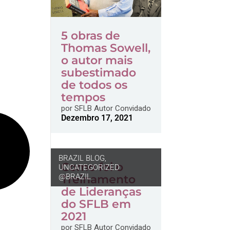
5 obras de
Thomas Sowell,
o autor mais
subestimado
de todos os
tempos
por
SFLB Autor Convidado
Dezembro 17, 2021
BRAZIL BLOG
,
Como foi o
UNCATEGORIZED
@BRAZIL
Treinamento
de Lideranças
do SFLB em
2021
por
SFLB Autor Convidado