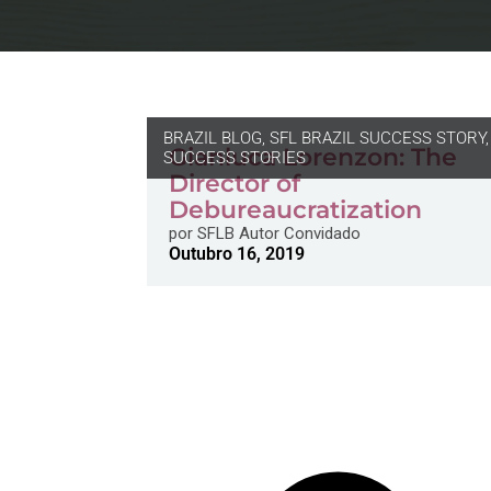
BRAZIL BLOG
,
SFL BRAZIL SUCCESS STORY
,
Gianluca Lorenzon: The
SUCCESS STORIES
Director of
Debureaucratization
por
SFLB Autor Convidado
Outubro 16, 2019