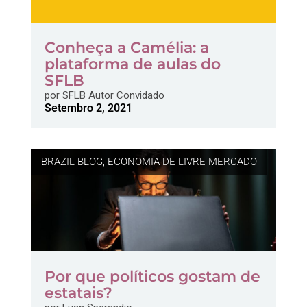
Conheça a Camélia: a
plataforma de aulas do
SFLB
por
SFLB Autor Convidado
Setembro 2, 2021
BRAZIL BLOG
,
ECONOMIA DE LIVRE MERCADO
Por que políticos gostam de
estatais?