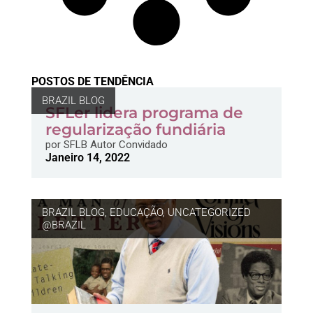
POSTOS DE TENDÊNCIA
BRAZIL BLOG
SFLer lidera programa de
regularização fundiária
por
SFLB Autor Convidado
Janeiro 14, 2022
BRAZIL BLOG
,
EDUCAÇÃO
,
UNCATEGORIZED
@BRAZIL