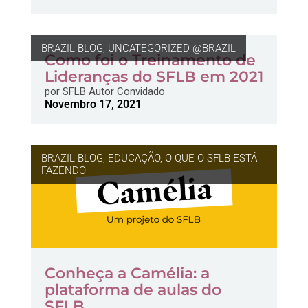
BRAZIL BLOG
,
UNCATEGORIZED @BRAZIL
Como foi o Treinamento de
Lideranças do SFLB em 2021
por
SFLB Autor Convidado
Novembro 17, 2021
BRAZIL BLOG
,
EDUCAÇÃO
,
O QUE O SFLB ESTÁ
FAZENDO
Conheça a Camélia: a
plataforma de aulas do
SFLB