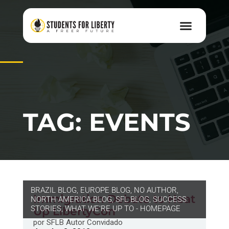
TAG: EVENTS
BRAZIL BLOG
,
EUROPE BLOG
,
NO AUTHOR
,
Immigration Debate to Heat
NORTH AMERICA BLOG
,
SFL BLOG
,
SUCCESS
STORIES
,
WHAT WE'RE UP TO - HOMEPAGE
Up LibertyCon
por
SFLB Autor Convidado