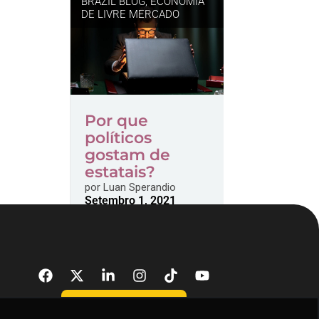
BRAZIL BLOG
,
ECONOMIA
DE LIVRE MERCADO
Por que
políticos
gostam de
estatais?
por
Luan Sperandio
Setembro 1, 2021
DONATE NOW