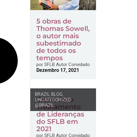
5 obras de
Thomas Sowell,
o autor mais
subestimado
de todos os
tempos
por
SFLB Autor Convidado
Dezembro 17, 2021
BRAZIL BLOG
,
Como foi o
UNCATEGORIZED
@BRAZIL
Treinamento
de Lideranças
do SFLB em
2021
por
SFLB Autor Convidado