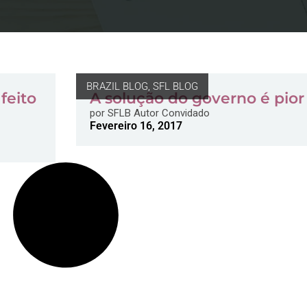
BRAZIL BLOG
,
SFL BLOG
 feito
A solução do governo é pior
por
SFLB Autor Convidado
Fevereiro 16, 2017