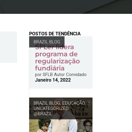
POSTOS DE TENDÊNCIA
BRAZIL BLOG
SFLer lidera
programa de
regularização
fundiária
por
SFLB Autor Convidado
Janeiro 14, 2022
BRAZIL BLOG
,
EDUCAÇÃO
,
UNCATEGORIZED
@BRAZIL