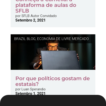
plataforma de aulas do
SFLB
por
SFLB Autor Convidado
Setembro 2, 2021
BRAZIL BLOG
,
ECONOMIA DE LIVRE MERCADO
Por que políticos gostam de
estatais?
por
Luan Sperandio
Setembro 1, 2021