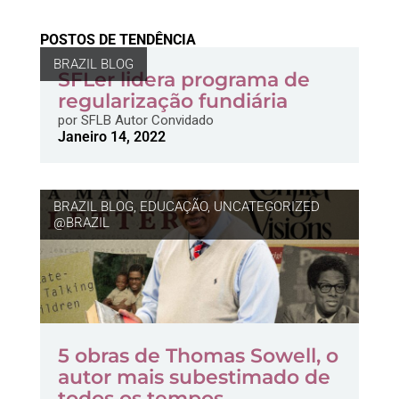
POSTOS DE TENDÊNCIA
BRAZIL BLOG
SFLer lidera programa de
regularização fundiária
por
SFLB Autor Convidado
Janeiro 14, 2022
BRAZIL BLOG
,
EDUCAÇÃO
,
UNCATEGORIZED
@BRAZIL
5 obras de Thomas Sowell, o
autor mais subestimado de
todos os tempos