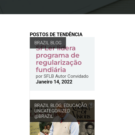
POSTOS DE TENDÊNCIA
BRAZIL BLOG
SFLer lidera
programa de
regularização
fundiária
por
SFLB Autor Convidado
Janeiro 14, 2022
BRAZIL BLOG
,
EDUCAÇÃO
,
UNCATEGORIZED
@BRAZIL