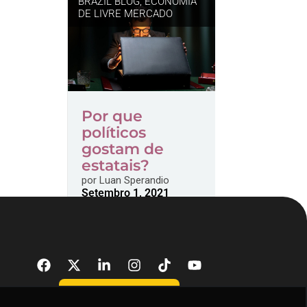
BRAZIL BLOG
,
ECONOMIA
DE LIVRE MERCADO
Por que
políticos
gostam de
estatais?
por
Luan Sperandio
Setembro 1, 2021
DONATE NOW