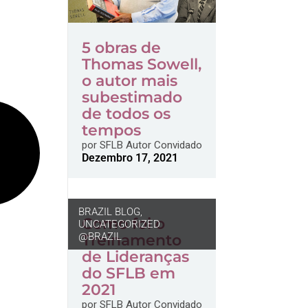
5 obras de
Thomas Sowell,
o autor mais
subestimado
de todos os
tempos
por
SFLB Autor Convidado
Dezembro 17, 2021
BRAZIL BLOG
,
Como foi o
UNCATEGORIZED
@BRAZIL
Treinamento
de Lideranças
do SFLB em
2021
por
SFLB Autor Convidado