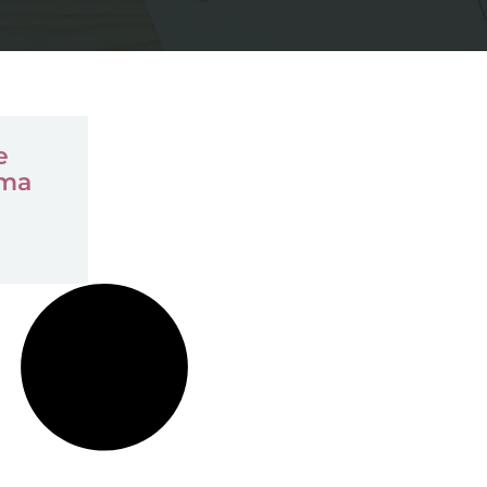
e
uma