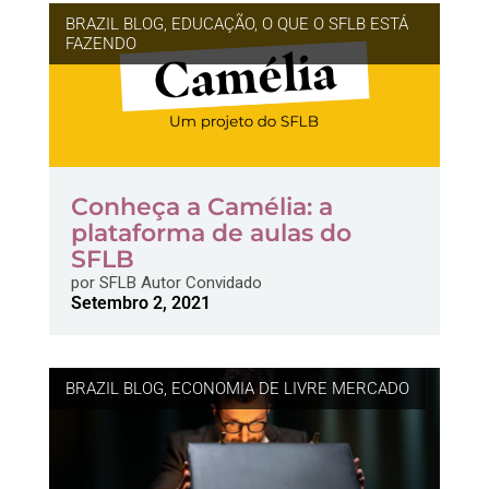
BRAZIL BLOG
,
EDUCAÇÃO
,
O QUE O SFLB ESTÁ
FAZENDO
Conheça a Camélia: a
plataforma de aulas do
SFLB
por
SFLB Autor Convidado
Setembro 2, 2021
BRAZIL BLOG
,
ECONOMIA DE LIVRE MERCADO