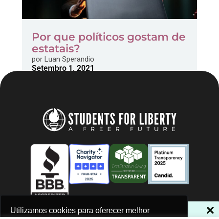
Por que políticos gostam de
estatais?
por
Luan Sperandio
Setembro 1, 2021
NÃO PERCA NOSSAS NOVIDADES!
Utilizamos cookies para oferecer melhor