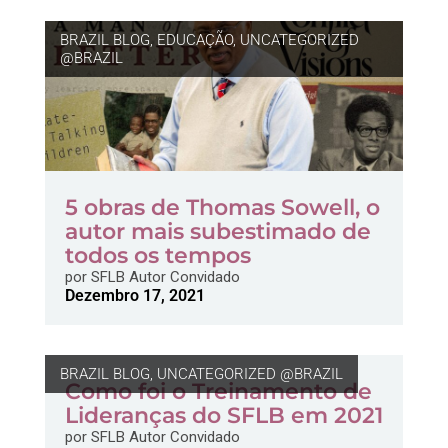
BRAZIL BLOG
,
EDUCAÇÃO
,
UNCATEGORIZED
@BRAZIL
5 obras de Thomas Sowell, o
autor mais subestimado de
todos os tempos
por
SFLB Autor Convidado
Dezembro 17, 2021
BRAZIL BLOG
,
UNCATEGORIZED @BRAZIL
Como foi o Treinamento de
Lideranças do SFLB em 2021
por
SFLB Autor Convidado