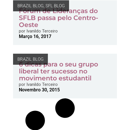
BRAZIL BLOG
,
SFL BLOG
Fórum de Lideranças do
SFLB passa pelo Centro-
Oeste
por
Ivanildo Terceiro
Março 16, 2017
BRAZIL BLOG
6 dicas para o seu grupo
liberal ter sucesso no
movimento estudantil
por
Ivanildo Terceiro
Novembro 30, 2015