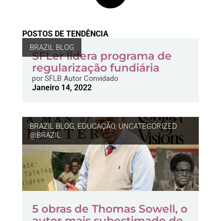
POSTOS DE TENDÊNCIA
BRAZIL BLOG
SFLer lidera programa de
regularização fundiária
por
SFLB Autor Convidado
Janeiro 14, 2022
BRAZIL BLOG
,
EDUCAÇÃO
,
UNCATEGORIZED
@BRAZIL
5 obras de Thomas Sowell, o
autor mais subestimado de