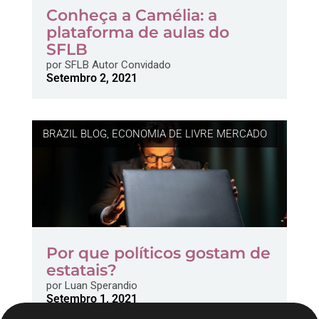
Conheça a Camélia: a
plataforma de aulas do
SFLB
por
SFLB Autor Convidado
Setembro 2, 2021
BRAZIL BLOG
,
ECONOMIA DE LIVRE MERCADO
Por que políticos gostam de
estatais?
por
Luan Sperandio
Setembro 1, 2021