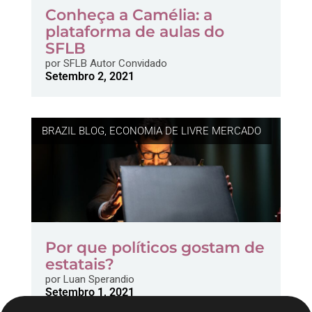
Conheça a Camélia: a
plataforma de aulas do
SFLB
por
SFLB Autor Convidado
Setembro 2, 2021
BRAZIL BLOG
,
ECONOMIA DE LIVRE MERCADO
Por que políticos gostam de
estatais?
por
Luan Sperandio
Setembro 1, 2021