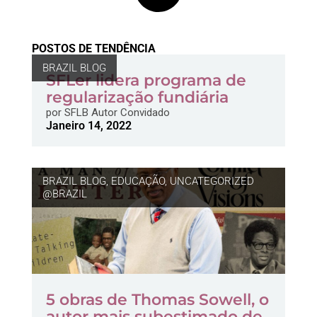
POSTOS DE TENDÊNCIA
BRAZIL BLOG
SFLer lidera programa de
regularização fundiária
por
SFLB Autor Convidado
Janeiro 14, 2022
BRAZIL BLOG
,
EDUCAÇÃO
,
UNCATEGORIZED
@BRAZIL
5 obras de Thomas Sowell, o
autor mais subestimado de