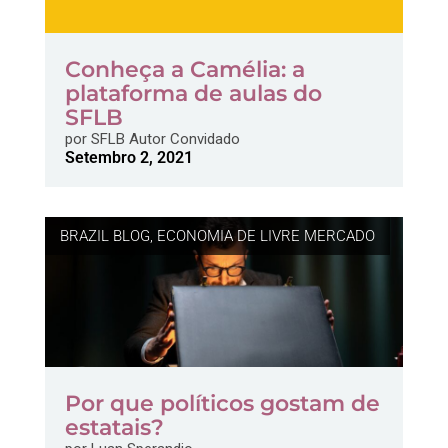
Conheça a Camélia: a
plataforma de aulas do
SFLB
por
SFLB Autor Convidado
Setembro 2, 2021
BRAZIL BLOG
,
ECONOMIA DE LIVRE MERCADO
Por que políticos gostam de
estatais?