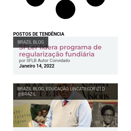
POSTOS DE TENDÊNCIA
BRAZIL BLOG
SFLer lidera programa de
regularização fundiária
por
SFLB Autor Convidado
Janeiro 14, 2022
BRAZIL BLOG
,
EDUCAÇÃO
,
UNCATEGORIZED
@BRAZIL