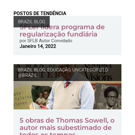
POSTOS DE TENDÊNCIA
BRAZIL BLOG
SFLer lidera programa de
regularização fundiária
por
SFLB Autor Convidado
Janeiro 14, 2022
BRAZIL BLOG
,
EDUCAÇÃO
,
UNCATEGORIZED
@BRAZIL
5 obras de Thomas Sowell, o
autor mais subestimado de
todos os tempos