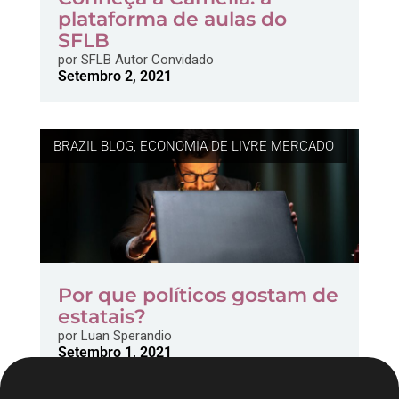
plataforma de aulas do
SFLB
por
SFLB Autor Convidado
Setembro 2, 2021
BRAZIL BLOG
,
ECONOMIA DE LIVRE MERCADO
Por que políticos gostam de
estatais?
por
Luan Sperandio
Setembro 1, 2021