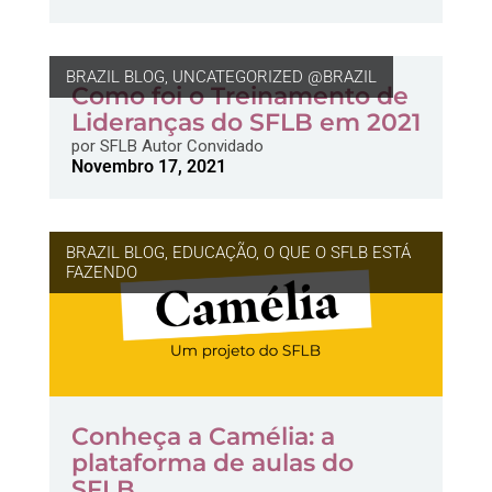
BRAZIL BLOG
,
UNCATEGORIZED @BRAZIL
Como foi o Treinamento de
Lideranças do SFLB em 2021
por
SFLB Autor Convidado
Novembro 17, 2021
BRAZIL BLOG
,
EDUCAÇÃO
,
O QUE O SFLB ESTÁ
FAZENDO
Conheça a Camélia: a
plataforma de aulas do
SFLB