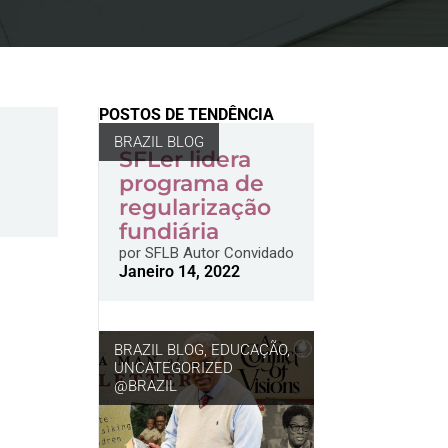
POSTOS DE TENDÊNCIA
BRAZIL BLOG
SFLer lidera
programa de
regularização
fundiária
por
SFLB Autor Convidado
Janeiro 14, 2022
BRAZIL BLOG
,
EDUCAÇÃO
,
UNCATEGORIZED
@BRAZIL