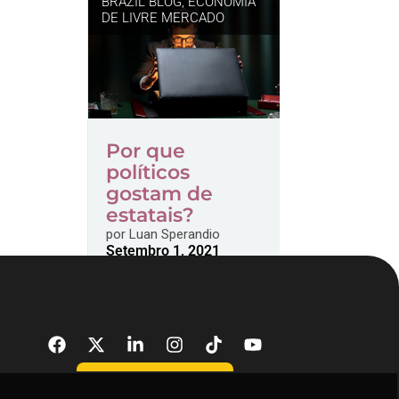
BRAZIL BLOG
,
ECONOMIA
DE LIVRE MERCADO
Por que
políticos
gostam de
estatais?
por
Luan Sperandio
Setembro 1, 2021
DONATE NOW