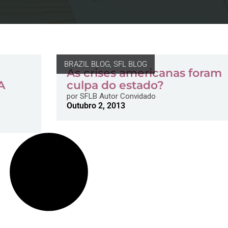
BRAZIL BLOG
,
SFL BLOG
As crises americanas foram
A
culpa do estado?
por
SFLB Autor Convidado
Outubro 2, 2013