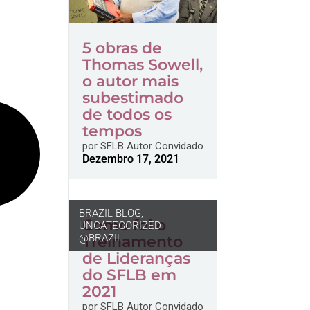
5 obras de
Thomas Sowell,
o autor mais
subestimado
de todos os
tempos
por
SFLB Autor Convidado
Dezembro 17, 2021
BRAZIL BLOG
,
Como foi o
UNCATEGORIZED
@BRAZIL
Treinamento
de Lideranças
do SFLB em
2021
por
SFLB Autor Convidado