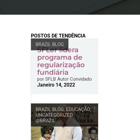
POSTOS DE TENDÊNCIA
BRAZIL BLOG
SFLer lidera
programa de
regularização
fundiária
por
SFLB Autor Convidado
Janeiro 14, 2022
BRAZIL BLOG
,
EDUCAÇÃO
,
UNCATEGORIZED
@BRAZIL