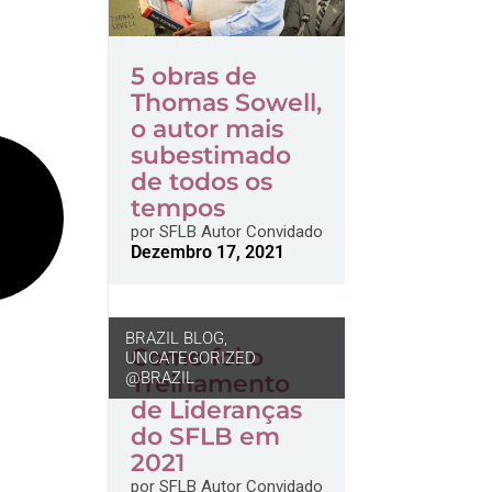
5 obras de
Thomas Sowell,
o autor mais
subestimado
de todos os
tempos
por
SFLB Autor Convidado
Dezembro 17, 2021
BRAZIL BLOG
,
Como foi o
UNCATEGORIZED
@BRAZIL
Treinamento
de Lideranças
do SFLB em
2021
por
SFLB Autor Convidado