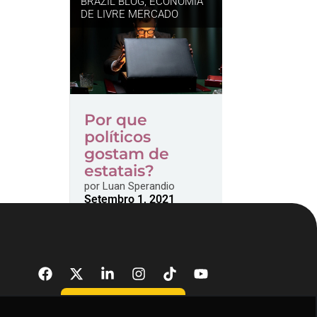
BRAZIL BLOG
,
ECONOMIA
DE LIVRE MERCADO
Por que
políticos
gostam de
estatais?
por
Luan Sperandio
Setembro 1, 2021
DONATE NOW