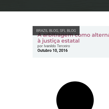
BRAZIL BLOG
,
SFL BLOG
A arbitragem como altern
à justiça estatal
por
Ivanildo Terceiro
Outubro 10, 2016