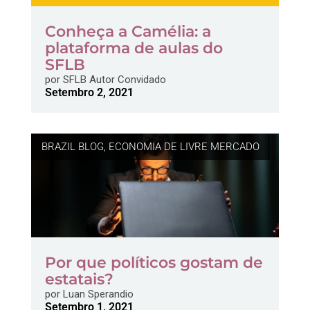
Conheça a Camélia: a
plataforma de aulas do
SFLB
por
SFLB Autor Convidado
Setembro 2, 2021
BRAZIL BLOG
,
ECONOMIA DE LIVRE MERCADO
Por que políticos gostam de
estatais?
por
Luan Sperandio
Setembro 1, 2021