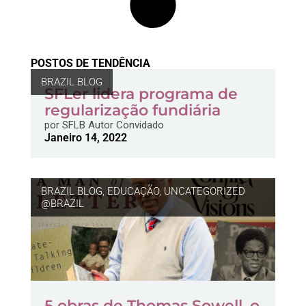
POSTOS DE TENDÊNCIA
BRAZIL BLOG
SFLer lidera programa de
regularização fundiária
por
SFLB Autor Convidado
Janeiro 14, 2022
BRAZIL BLOG
,
EDUCAÇÃO
,
UNCATEGORIZED
@BRAZIL
5 obras de Thomas Sowell, o