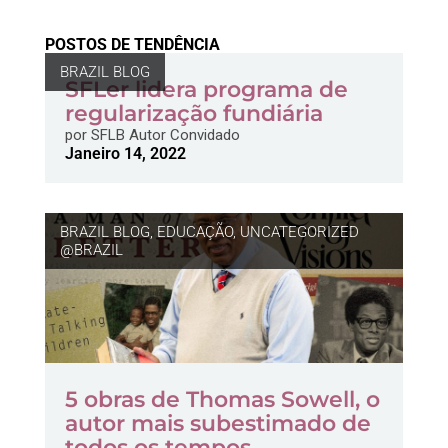
POSTOS DE TENDÊNCIA
BRAZIL BLOG
SFLer lidera programa de
regularização fundiária
por
SFLB Autor Convidado
Janeiro 14, 2022
BRAZIL BLOG
,
EDUCAÇÃO
,
UNCATEGORIZED
@BRAZIL
5 obras de Thomas Sowell, o
autor mais subestimado de
todos os tempos