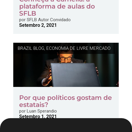
plataforma de aulas do
SFLB
por
SFLB Autor Convidado
Setembro 2, 2021
BRAZIL BLOG
,
ECONOMIA DE LIVRE MERCADO
Por que políticos gostam de
estatais?
por
Luan Sperandio
Setembro 1, 2021