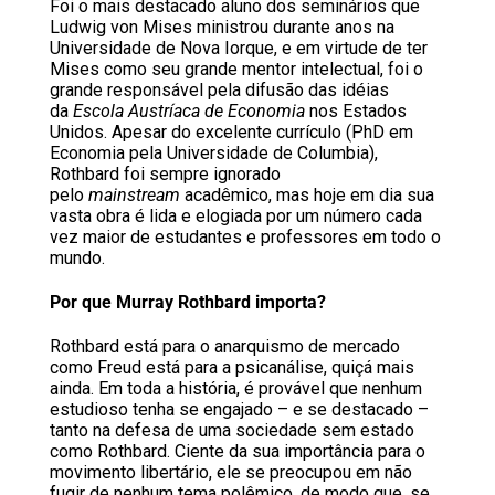
Foi o mais destacado aluno dos seminários que
Ludwig von Mises ministrou durante anos na
Universidade de Nova Iorque, e em virtude de ter
Mises como seu grande mentor intelectual, foi o
grande responsável pela difusão das idéias
da
Escola Austríaca de Economia
nos Estados
Unidos. Apesar do excelente currículo (PhD em
Economia pela Universidade de Columbia),
Rothbard foi sempre ignorado
pelo
mainstream
acadêmico, mas hoje em dia sua
vasta obra é lida e elogiada por um número cada
vez maior de estudantes e professores em todo o
mundo.
Por que Murray Rothbard importa?
Rothbard está para o anarquismo de mercado
como Freud está para a psicanálise, quiçá mais
ainda. Em toda a história, é provável que nenhum
estudioso tenha se engajado – e se destacado –
tanto na defesa de uma sociedade sem estado
como Rothbard. Ciente da sua importância para o
movimento libertário, ele se preocupou em não
fugir de nenhum tema polêmico, de modo que, se