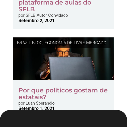
plataforma de aulas do
SFLB
por
SFLB Autor Convidado
Setembro 2, 2021
BRAZIL BLOG
,
ECONOMIA DE LIVRE MERCADO
Por que políticos gostam de
estatais?
por
Luan Sperandio
Setembro 1, 2021