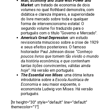
Man, Economy and State
with
Power and
Market
: um tratado de economia de dois
volumes no qual Rothbard demonstra, com
didática e clareza ímpares, a superioridade
do livre mercado sobre toda e qualquer
forma de intervencionismo estatal. O
segundo volume foi traduzido para o
português com o título “Governo e Mercado”.
America’s Great Depression
: um estudo
revisionista minucioso sobre a crise de 1929
e seus efeitos posteriores. O famoso
historiador Paul Johnson disse: “
Conheço
poucos livros que tornem tão vívido o mundo
da história econômica, e que contenham
tantas lições convincentes, válidas ainda
hoje
”. Há versão em português.
The Essential von Mises
: uma ótima leitura
introdutória sobre a
Escola Austríaca de
Economia
e seu maior expoente, o
economista Ludwig von Mises. Há versão
português.
[hr height=”30″ style=”default” line=”default”
themecolor=”1″]