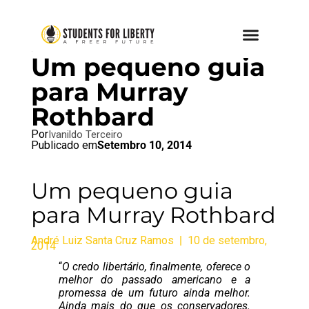
BRAZIL BLOG
,
SFL BLOG
Um pequeno guia
para Murray
Rothbard
Por
Ivanildo Terceiro
Publicado em
Setembro 10, 2014
Um pequeno guia
para Murray Rothbard
André Luiz Santa Cruz Ramos
|
10 de setembro,
2014
“
O credo libertário, finalmente, oferece o
melhor do passado americano e a
promessa de um futuro ainda melhor.
Ainda mais do que os conservadores.