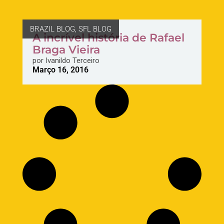
BRAZIL BLOG
,
SFL BLOG
A incrível história de Rafael
Braga Vieira
por
Ivanildo Terceiro
Março 16, 2016