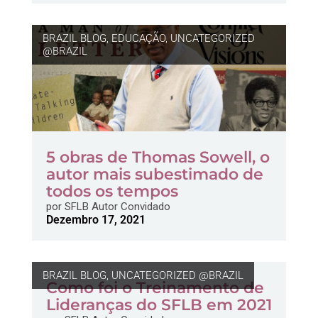
BRAZIL BLOG
,
EDUCAÇÃO
,
UNCATEGORIZED
@BRAZIL
5 obras de Thomas Sowell, o
autor mais subestimado de
todos os tempos
por
SFLB Autor Convidado
Dezembro 17, 2021
BRAZIL BLOG
,
UNCATEGORIZED @BRAZIL
Como foi o Treinamento de
Lideranças do SFLB em 2021