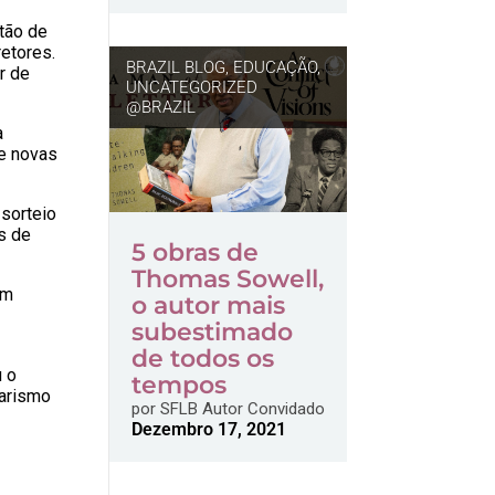
stão de
retores.
BRAZIL BLOG
,
EDUCAÇÃO
,
r de
UNCATEGORIZED
@BRAZIL
a
de novas
 sorteio
s de
5 obras de
Thomas Sowell,
am
o autor mais
subestimado
de todos os
u o
tempos
tarismo
por
SFLB Autor Convidado
Dezembro 17, 2021