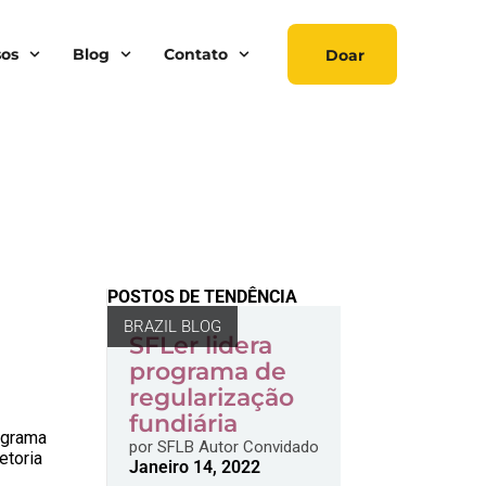
sos
Blog
Contato
Doar
s
POSTOS DE TENDÊNCIA
BRAZIL BLOG
SFLer lidera
programa de
regularização
fundiária
ograma
por
SFLB Autor Convidado
etoria
Janeiro 14, 2022