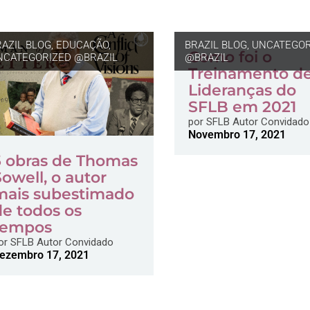
RAZIL BLOG
,
EDUCAÇÃO
,
BRAZIL BLOG
,
UNCATEGOR
Como foi o
NCATEGORIZED @BRAZIL
@BRAZIL
Treinamento d
Lideranças do
SFLB em 2021
por
SFLB Autor Convidado
Novembro 17, 2021
5 obras de Thomas
Sowell, o autor
mais subestimado
de todos os
tempos
or
SFLB Autor Convidado
ezembro 17, 2021