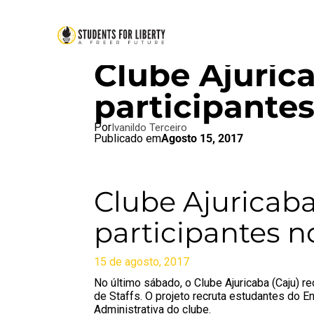
BRAZIL BLOG
,
O QUE O SFLB 
Clube Ajuric
participante
Por
Ivanildo Terceiro
Publicado em
Agosto 15, 2017
Clube Ajuricaba
participantes 
15 de agosto, 2017
No último sábado, o Clube Ajuricaba (Caju) 
de Staffs. O projeto recruta estudantes do En
Administrativa do clube.