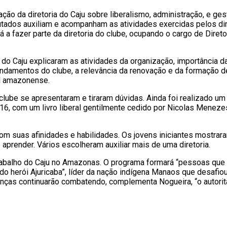
ação da diretoria do Caju sobre liberalismo, administração, e ge
rutados auxiliam e acompanham as atividades exercidas pelos di
á a fazer parte da diretoria do clube, ocupando o cargo de Direto
 do Caju explicaram as atividades da organização, importância d
undamentos do clube, a relevância da renovação e da formação 
al amazonense.
clube se apresentaram e tiraram dúvidas. Ainda foi realizado um
16, com um livro liberal gentilmente cedido por Nicolas Meneze
com suas afinidades e habilidades. Os jovens iniciantes mostrar
aprender. Vários escolheram auxiliar mais de uma diretoria.
trabalho do Caju no Amazonas. O programa formará “pessoas que
do herói Ajuricaba”, líder da nação indígena Manaos que desafio
anças continuarão combatendo, complementa Nogueira, “o autori