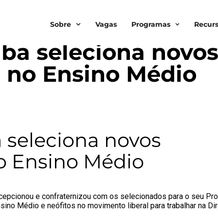
Sobre
Vagas
Programas
Recur
ESTÁ FAZENDO
,
SFL BLOG
aba seleciona novo
s no Ensino Médio
 seleciona novos
no Ensino Médio
recepcionou e confraternizou com os selecionados para o seu Pr
sino Médio e neófitos no movimento liberal para trabalhar na Dir