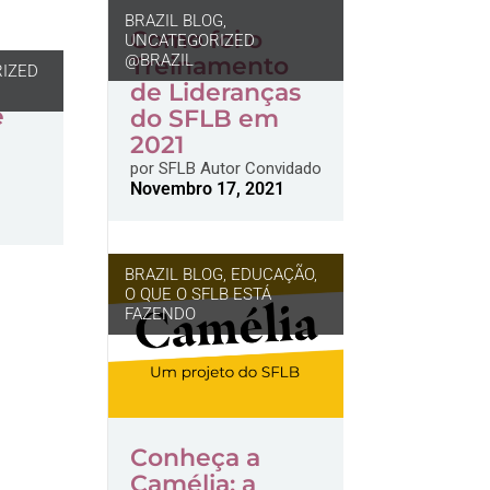
BRAZIL BLOG
,
Como foi o
UNCATEGORIZED
@BRAZIL
Treinamento
IZED
de Lideranças
e
do SFLB em
2021
por
SFLB Autor Convidado
Novembro 17, 2021
BRAZIL BLOG
,
EDUCAÇÃO
,
O QUE O SFLB ESTÁ
FAZENDO
Conheça a
Camélia: a