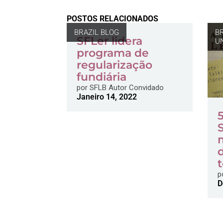
POSTOS RELACIONADOS
BRAZIL BLOG
B
SFLer lidera
U
programa de
regularização
fundiária
por
SFLB Autor Convidado
Janeiro 14, 2022
p
D