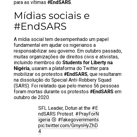
para as vítimas
#EndSARS
.
Mídias sociais e
#EndSARS
A mídia social tem desempenhado um papel
fundamental em ajudar os nigerianos a
responsabilizar seu governo. Em outubro passado,
muitas organizações de direitos civis e ativistas,
incluindo membros do
Students for Liberty na
Nigéria
, usaram a plataforma do Twitter para
mobilizar os protestos
#EndSARS
, que resultaram
na dissolução do Special Anti-Robbery Squad
(SARS). Foi relatado que pelo menos 56 pessoas
foram mortas durante os protestos
#EndSARS
em
outubro de 2020.
SFL Leader, Dotun at the
#E
ndSARS
Protest.
#PrayForN
igeria
😢
#fakegovernments
pic.twitter.com/GmynHyZhD
4