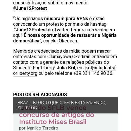
conscientização sobre o movimento
#June12Protest
.
“Os nigerianos
mudaram para VPNs
e estão
convocando um protesto por meio da hashtag
#June12Protest
no Twitter. Temos uma vantagem
aqui.
É nossa oportunidade de restaurar a Nigéria
democrática
”, conclui Okediran.
Membros credenciados da mídia podem marcar
entrevistas com Olumayowa Okediran entrando em
contato com a gerente de relações públicas do
Students For Liberty,
Julia Kril
, em
jkril@studentsf
orliberty.org
ou pelo telefone +39 331 146 98 36.
POSTOS RELACIONADOS
BRAZIL BLOG
,
O QUE O SFLB ESTÁ FAZENDO
,
Líder do SFLB vence
SFL BLOG
concurso de artigos do
Instituto Mises Brasil
por
Ivanildo Terceiro