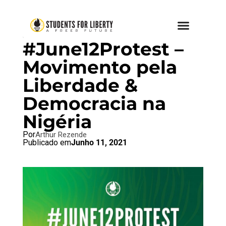
SFL BLOG
#June12Protest –
Movimento pela
Liberdade &
Democracia na
Nigéria
Por
Arthur Rezende
Publicado em
Junho 11, 2021