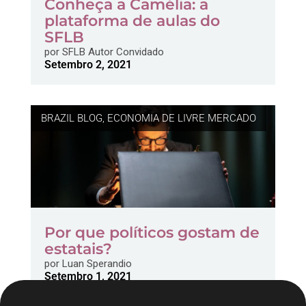
Conheça a Camélia: a
plataforma de aulas do
SFLB
por
SFLB Autor Convidado
Setembro 2, 2021
BRAZIL BLOG
,
ECONOMIA DE LIVRE MERCADO
Por que políticos gostam de
estatais?
por
Luan Sperandio
Setembro 1, 2021