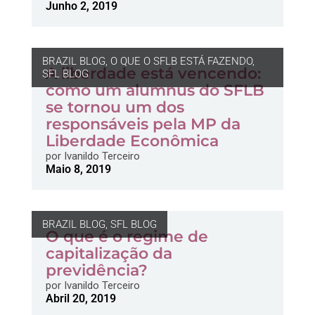
Junho 2, 2019
BRAZIL BLOG
,
O QUE O SFLB ESTÁ FAZENDO
,
A liberdade está vencendo:
SFL BLOG
como um alumnus do SFLB
se tornou um dos
responsáveis pela MP da
Liberdade Econômica
por
Ivanildo Terceiro
Maio 8, 2019
BRAZIL BLOG
,
SFL BLOG
O que é o regime de
capitalização da
previdência?
por
Ivanildo Terceiro
Abril 20, 2019