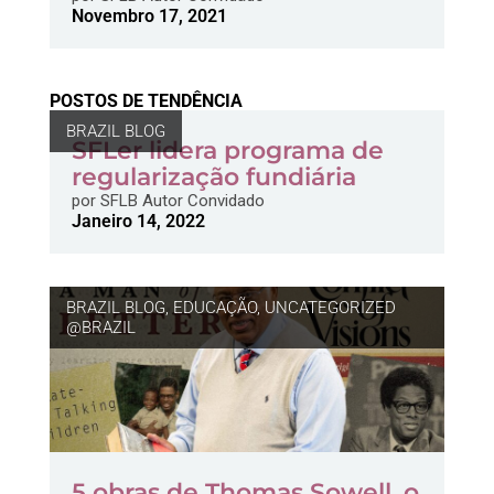
Novembro 17, 2021
POSTOS DE TENDÊNCIA
BRAZIL BLOG
SFLer lidera programa de
regularização fundiária
por
SFLB Autor Convidado
Janeiro 14, 2022
BRAZIL BLOG
,
EDUCAÇÃO
,
UNCATEGORIZED
@BRAZIL
5 obras de Thomas Sowell, o