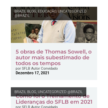
BRAZIL BLOG
,
EDUCAÇÃO
,
UNCATEGORIZED
@BRAZIL
5 obras de Thomas Sowell, o
autor mais subestimado de
todos os tempos
por
SFLB Autor Convidado
Dezembro 17, 2021
BRAZIL BLOG
,
UNCATEGORIZED @BRAZIL
Como foi o Treinamento de
Lideranças do SFLB em 2021
por
SFLB Autor Convidado