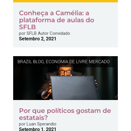
Conheça a Camélia: a
plataforma de aulas do
SFLB
por
SFLB Autor Convidado
Setembro 2, 2021
BRAZIL BLOG
,
ECONOMIA DE LIVRE MERCADO
Por que políticos gostam de
estatais?
por
Luan Sperandio
Setembro 1, 2021