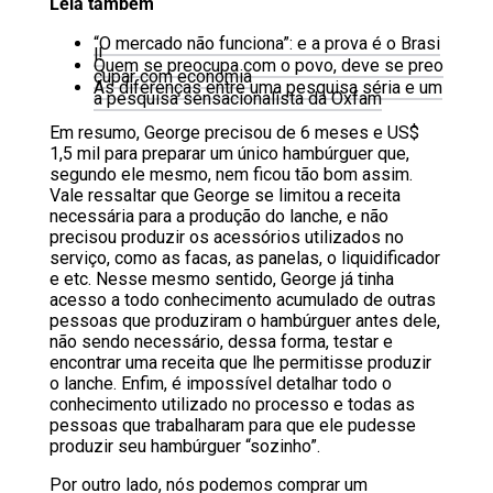
Leia também
“O mercado não funciona”: e a prova é o Brasi
l!
Quem se preocupa com o povo, deve se preo
cupar com economia
As diferenças entre uma pesquisa séria e um
a pesquisa sensacionalista da Oxfam
Em resumo, George precisou de 6 meses e US$
1,5 mil para preparar um único hambúrguer que,
segundo ele mesmo, nem ficou tão bom assim.
Vale ressaltar que George se limitou a receita
necessária para a produção do lanche, e não
precisou produzir os acessórios utilizados no
serviço, como as facas, as panelas, o liquidificador
e etc. Nesse mesmo sentido, George já tinha
acesso a todo conhecimento acumulado de outras
pessoas que produziram o hambúrguer antes dele,
não sendo necessário, dessa forma, testar e
encontrar uma receita que lhe permitisse produzir
o lanche. Enfim, é impossível detalhar todo o
conhecimento utilizado no processo e todas as
pessoas que trabalharam para que ele pudesse
produzir seu hambúrguer “sozinho”.
Por outro lado, nós podemos comprar um